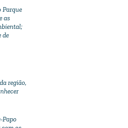
o Parque
e as
biental;
e de
da região,
onhecer
e-Papo
r com os