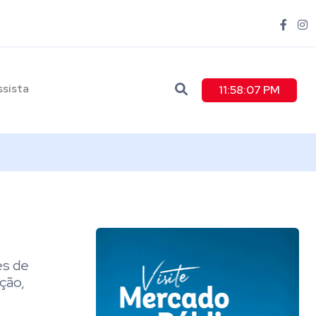
ssista
11:58:08 PM
es de
ção,