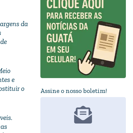
margens da
s
 de
Meio
tes e
stituir o
Assine o nosso boletim!
veis.
cas