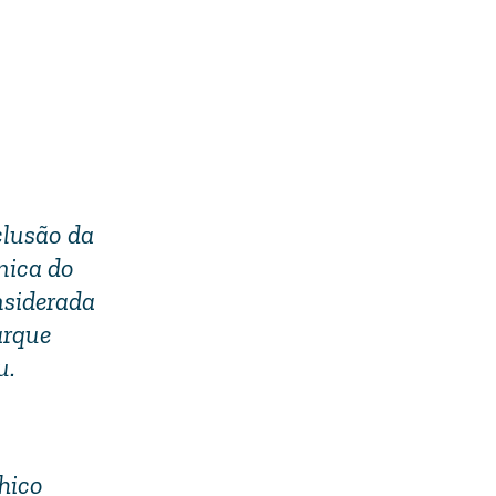
clusão da
nica do
nsiderada
arque
u.
hico