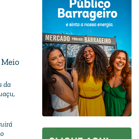
 Meio
s da
uaçu,
uirá
no