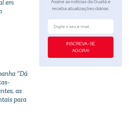
al em
Assine as notícias da Guatá e
receba atualizações diárias.
o
INSCREVA-SE
AGORA!
mpanha “Dá
tas-
ntes, as
ntais para