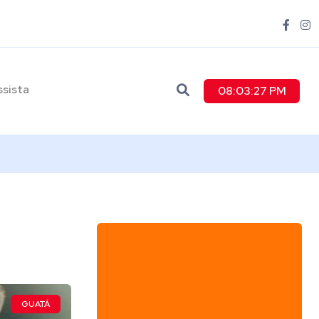
ssista
08:03:28 PM
GUATÁ