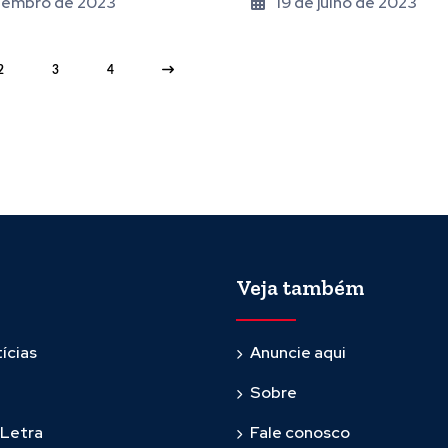
tembro de 2023
19 de julho de 2023
2
3
4
Veja também
ícias
Anuncie aqui
Sobre
 Letra
Fale conosco