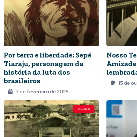
Por terra e liberdade: Sepé
Nosso Te
Tiaraju, personagem da
Amizade 
história da luta dos
lembrada
brasileiros
15 de o
7 de fevereiro de 2025
GUATÁ