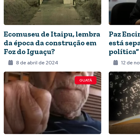
Ecomuseu de Itaipu, lembra
Paz Enci
da época da construção em
está sepa
Foz do Iguaçu?
política”
8 de abril de 2024
12 de n
GUATÁ