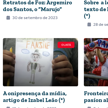
Retratos de Foz: Argemiro
Sobre a l
dos Santos, o “Marujo”
texto de
(*)
30 de setembro de 2023
28 de s
GUATÁ
A onipresença da mídia,
Fronteir
artigo de Izabel Leão (*)
pasíon al