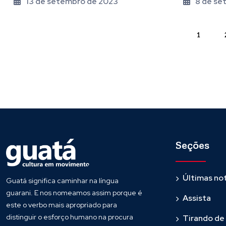
13 de setembro de 2023
8 de se
1
Seções
Últimas not
Guatá significa caminhar na língua
guarani. E nos nomeamos assim porque é
Assista
este o verbo mais apropriado para
distinguir o esforço humano na procura
Tirando de