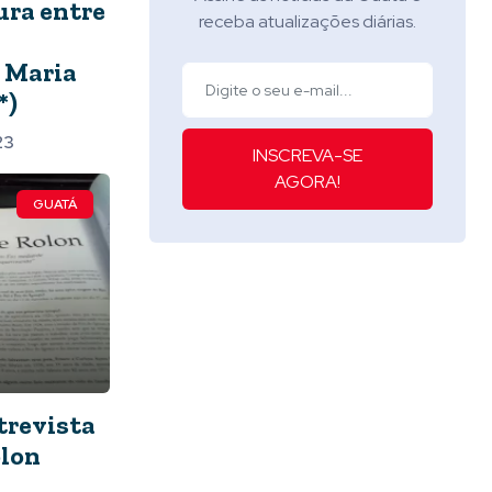
ra entre
receba atualizações diárias.
e Maria
*)
23
INSCREVA-SE
AGORA!
GUATÁ
trevista
olon