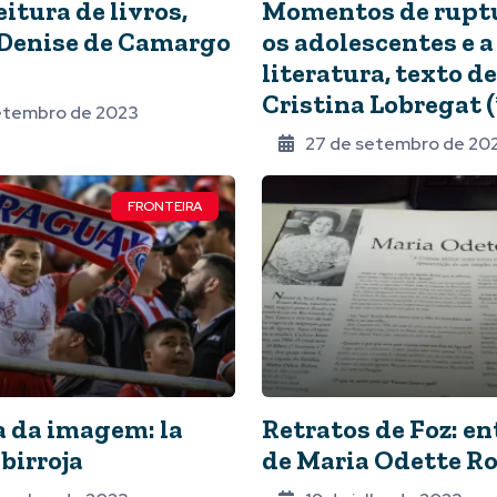
eitura de livros,
Momentos de ruptu
 Denise de Camargo
os adolescentes e a
literatura, texto d
Cristina Lobregat (
etembro de 2023
27 de setembro de 20
FRONTEIRA
a da imagem: la
Retratos de Foz: en
birroja
de Maria Odette R