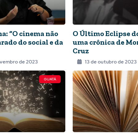
na: “O cinema não
O Último Eclipse do
rado do social e da
uma crônica de M
Cruz
ovembro de 2023
13 de outubro de 2023
GUATÁ