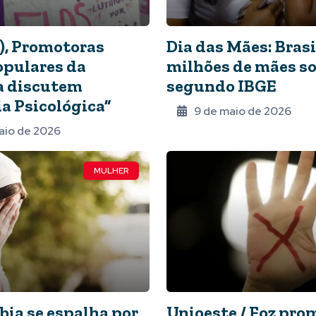
9), Promotoras
Dia das Mães: Brasi
opulares da
milhões de mães so
a discutem
segundo IBGE
ia Psicológica”
9 de maio de 2026
aio de 2026
MULHER
bia se espalha por
Unioeste / Foz pro