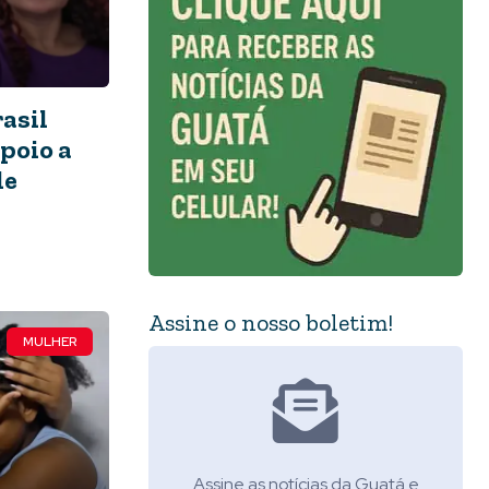
asil
poio a
de
Assine o nosso boletim!
MULHER
Assine as notícias da Guatá e