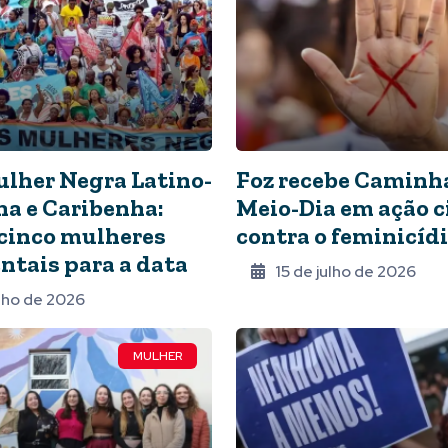
ulher Negra Latino-
Foz recebe Caminh
a e Caribenha:
Meio-Dia em ação 
cinco mulheres
contra o feminicíd
tais para a data
15 de julho de 2026
ulho de 2026
MULHER