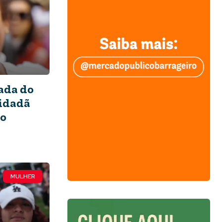
ada do
cidadã
io
MULHER