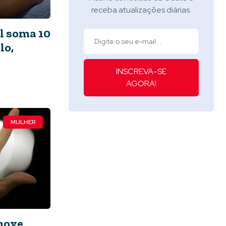
receba atualizações diárias.
l soma 10
lo,
INSCREVA-SE
AGORA!
MULHER
move