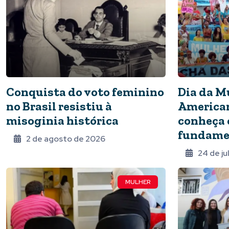
Conquista do voto feminino
Dia da M
no Brasil resistiu à
American
misoginia histórica
conheça 
fundamen
2 de agosto de 2026
24 de j
MULHER