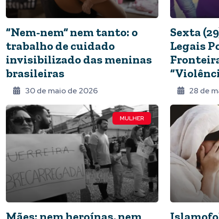
“Nem-nem” nem tanto: o
Sexta (2
trabalho de cuidado
Legais P
invisibilizado das meninas
Fronteir
brasileiras
“Violênc
30 de maio de 2026
28 de m
MULHER
Mães: nem heroínas, nem
Islamofo