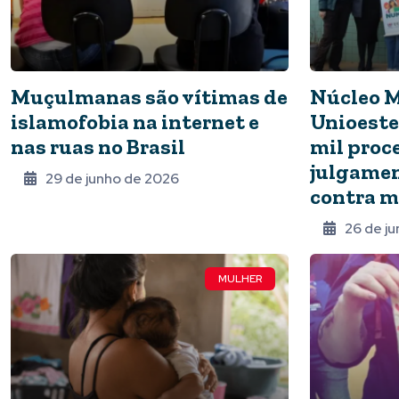
Muçulmanas são vítimas de
Núcleo M
islamofobia na internet e
Unioeste
nas ruas no Brasil
mil proce
julgamen
29 de junho de 2026
contra m
26 de j
MULHER