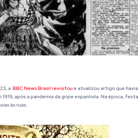
023, a
BBC News Brasil revisitou
e atualizou artigo que havi
 1919, após a pandemia da gripe espanhola. Na época, f
esta
oas às ruas.