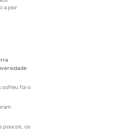
o a pior
rra
niversidade
 sofreu foi o
foram
os poucos, os