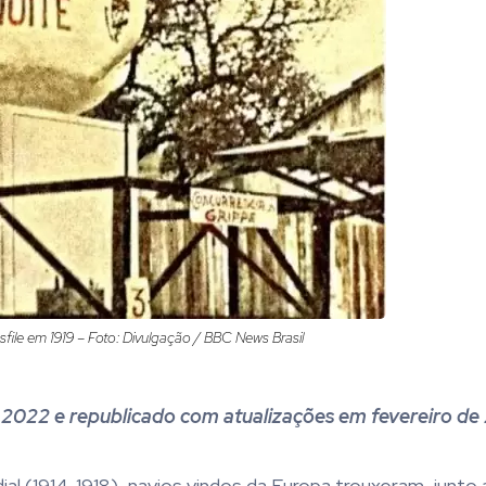
file em 1919 – Foto: Divulgação / BBC News Brasil
de 2022 e republicado com atualizações em fevereiro d
l (1914-1918), navios vindos da Europa trouxeram, junto