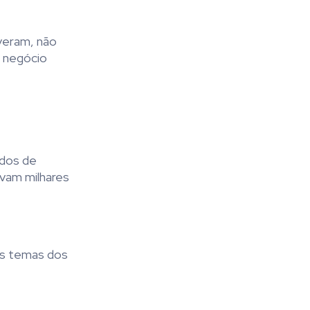
veram, não
O negócio
ados de
vam milhares
os temas dos