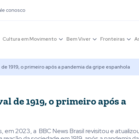
ale conosco
Cultura em Movimento
Bem Viver
Fronteiras
A
 de 1919, o primeiro após a pandemia da gripe espanhola
al de 1919, o primeiro após a
as, em 2023, a BBC News Brasil revisitou e atualizo
a reação da sociedade em 1919, após a pandemia da