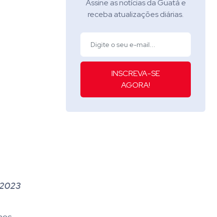
Assine as notícias da Guatá e
receba atualizações diárias.
INSCREVA-SE
AGORA!
e 2023
 aos