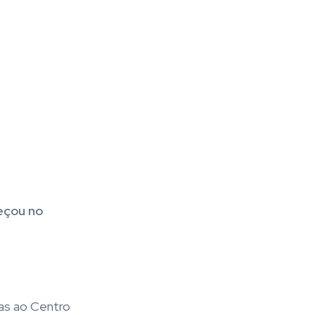
eçou no
oas ao Centro