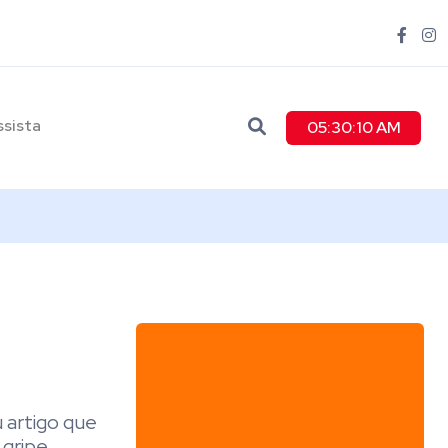
ssista
05:30:11 AM
u artigo que
 gripe