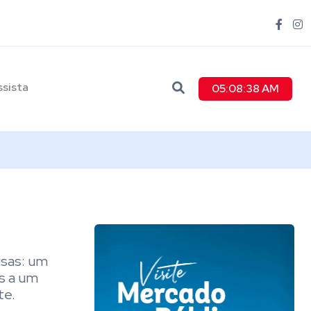
ssista
05:08:39 AM
isas: um
s a um
te.