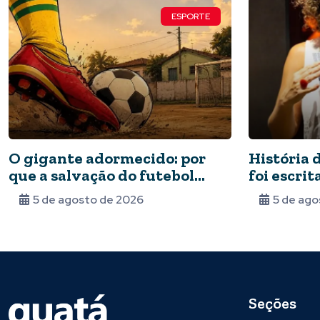
ESPORTE
O gigante adormecido: por
História 
que a salvação do futebol
foi escri
brasileiro depende do Estado
várzea: ‘
5 de agosto de 2026
5 de ago
e da periferia
jogar’
Seções