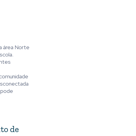
na área Norte
scola.
antes
a comunidade
desconectada
e pode
xto de