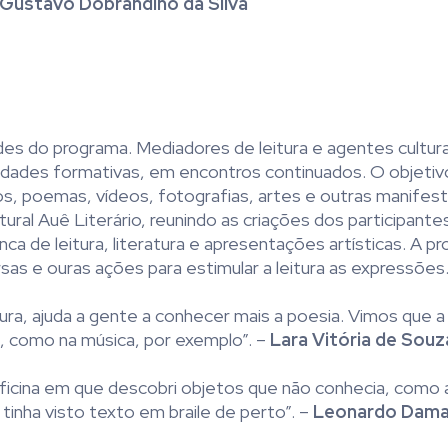
 Gustavo Dobrandino da Silva
des do programa. Mediadores de leitura e agentes cultura
idades formativas, em encontros continuados. O objetiv
tos, poemas, vídeos, fotografias, artes e outras manifes
tural Auê Literário, reunindo as criações dos participante
ca de leitura, literatura e apresentações artísticas. A 
sas e ouras ações para estimular a leitura as expressões
eitura, ajuda a gente a conhecer mais a poesia. Vimos que 
, como na música, por exemplo”. –
Lara Vitória de Souz
da oficina em que descobri objetos que não conhecia, como
inha visto texto em braile de perto”. –
Leonardo Dama