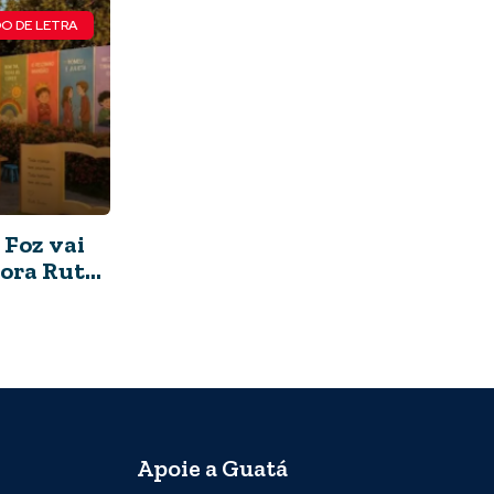
O DE LETRA
 Foz vai
tora Ruth
Apoie a Guatá