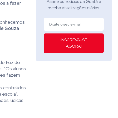
Assine as notícias da Guatá e
os a fazer
receba atualizações diárias.
o
m conhecemos
de Souza
INSCREVA-SE
AGORA!
 de Foz do
s. “Os alunos
eles fazem
 os conteúdos
a escola”,
ades lúdicas