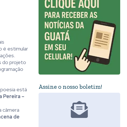
is
o é estimular
tações.
s do projeto
programação
.
Assine o nosso boletim!
a poesia está
a Pereira –
 a câmera
cena de