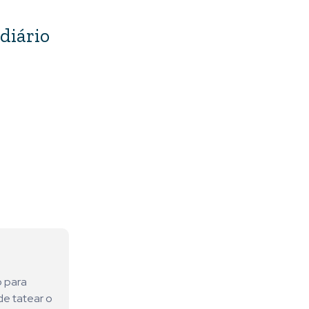
 diário
o para
de tatear o