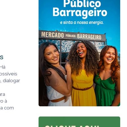
s
 Há
ossíveis
, dialogar
ara
vo à
ira com