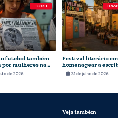
ESPORTE
TIRAND
do futebol também
Festival literário em
ta por mulheres na
homenagear a escri
Nunca deixaram de
Rocha
sto de 2026
31 de julho de 2026
Veja também