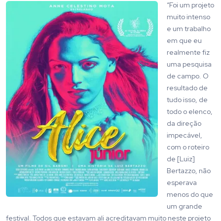
“Foi um projeto
muito intenso
e um trabalho
em que eu
realmente fiz
uma pesquisa
de campo. O
resultado de
tudo isso, de
todo o elenco,
da direção
impecável,
com o roteiro
de [Luiz]
Bertazzo, não
esperava
menos do que
um grande
festival. Todos que estavam ali acreditavam muito neste projeto