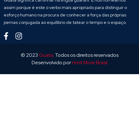
Guatá significa caminhar na língua guarani. E nos nomeamos
assim porque é este o verbo mais apropriado para distinguir o
esforço humano na procura de conhecer a força das próprias
pernas conjugada ao equilíbrio de tatear o tempo e o espaço.
© 2023
Guata
. Todos os direitos reservados
Desenvolvido por
Host More Brasil