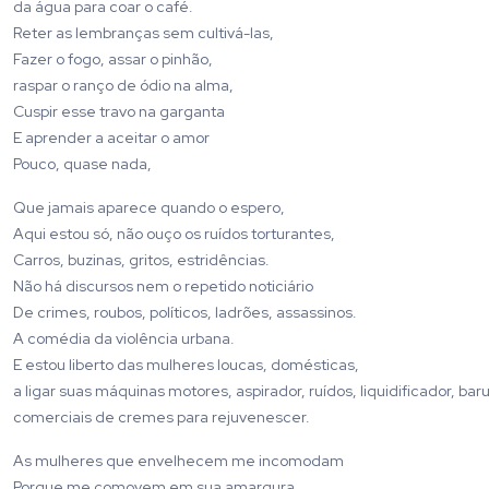
da água para coar o café.
Reter as lembranças sem cultivá-las,
Fazer o fogo, assar o pinhão,
raspar o ranço de ódio na alma,
Cuspir esse travo na garganta
E aprender a aceitar o amor
Pouco, quase nada,
Que jamais aparece quando o espero,
Aqui estou só, não ouço os ruídos torturantes,
Carros, buzinas, gritos, estridências.
Não há discursos nem o repetido noticiário
De crimes, roubos, políticos, ladrões, assassinos.
A comédia da violência urbana.
E estou liberto das mulheres loucas, domésticas,
a ligar suas máquinas motores, aspirador, ruídos, liquidificador, 
comerciais de cremes para rejuvenescer.
As mulheres que envelhecem me incomodam
Porque me comovem em sua amargura