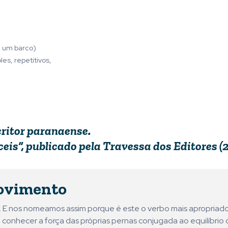
, um barco)
s, repetitivos,
critor paranaense.
ceis”,
publicado pela Travessa dos Editores (
ovimento
ni. E nos nomeamos assim porque é este o verbo mais apropriad
 conhecer a força das próprias pernas conjugada ao equilíbrio 