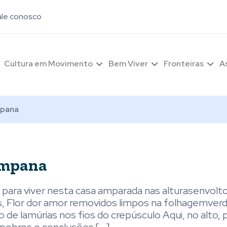
ale conosco
Cultura em Movimento
Bem Viver
Fronteiras
A
mpana
Campana
ara viver nesta casa amparada nas alturasenvolt
 Flor dor amor removidos limpos na folhagemverd
de lamúrias nos fios do crepúsculo Aqui, no alto, 