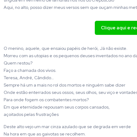
tingida em vermelho de lamúrias nos fios do crepúsculo
Aqui, no alto, posso dizer meus versos sem que ouçam minhas met
Clique aqui e r
O menino, aquele, que ensaiou papéis de herói, Já não existe.
Morreu com as utopias e os pequenos deuses inventados no ano da
Quem restou?
Faço a chamada dos vivos.
Teresa, André, Cândido…
Sempre há um a mais no rol dos mortos e ninguém sabe dizer
Onde estão enterrados seus ossos, seus olhos, seu viço e vontade
Para onde fogem os combatentes mortos?
Em que eternidade repousam seus corpos cansados,
açoitados pelas frustrações
Deste alto vejo um mar cinza azulado que se degrada em verde
Na hora em que as gaivotas se recolhem.