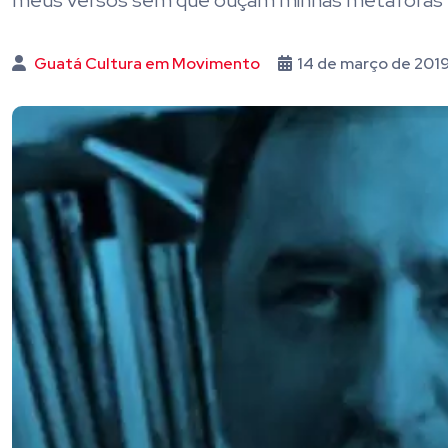
meus versos sem que ouçam minhas metáforas p
Guatá Cultura em Movimento
14 de março de 201