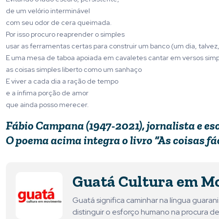
de um velório interminável
com seu odor de cera queimada.
Por isso procuro reaprender o simples
usar as ferramentas certas para construir um banco (um dia, talvez
E uma mesa de taboa apoiada em cavaletes cantar em versos simple
as coisas simples liberto como um sanhaço
E viver a cada dia a ração de tempo
e a ínfima porção de amor
que ainda posso merecer.
Fábio Campana (1947-2021), jornalista e es
O poema acima integra o livro “As coisas fá
Guatá Cultura em M
Guatá significa caminhar na língua guara
distinguir o esforço humano na procura de