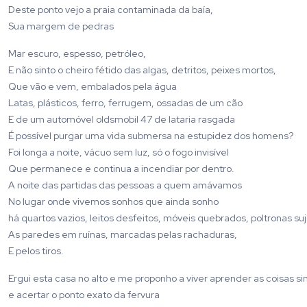
Deste ponto vejo a praia contaminada da baía,
Sua margem de pedras
Mar escuro, espesso, petróleo,
E não sinto o cheiro fétido das algas, detritos, peixes mortos,
Que vão e vem, embalados pela água
Latas, plásticos, ferro, ferrugem, ossadas de um cão
E de um automóvel oldsmobil 47 de lataria rasgada
É possível purgar uma vida submersa na estupidez dos homens?
Foi longa a noite, vácuo sem luz, só o fogo invisível
Que permanece e continua a incendiar por dentro.
A noite das partidas das pessoas a quem amávamos
No lugar onde vivemos sonhos que ainda sonho
há quartos vazios, leitos desfeitos, móveis quebrados, poltronas suj
As paredes em ruínas, marcadas pelas rachaduras,
E pelos tiros.
Ergui esta casa no alto e me proponho a viver aprender as coisas 
e acertar o ponto exato da fervura