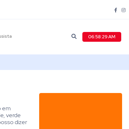
ssista
06:58:30 AM
o em
e, verde
posso dizer