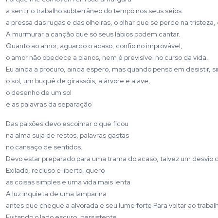
a sentir o trabalho subterrâneo do tempo nos seus seios.
a pressa das rugas e das olheiras, o olhar que se perde na tristez
A murmurar a canção que só seus lábios podem cantar.
Quanto ao amor, aguardo o acaso, confio no improvável,
o amor não obedece a planos, nem é previsível no curso da vida.
Eu ainda a procuro, ainda espero, mas quando penso em desistir, si
o sol, um buquê de girassóis, a árvore e a ave,
o desenho de um sol
e as palavras da separação
Das paixões devo escoimar o que ficou
na alma suja de restos, palavras gastas
no cansaço de sentidos.
Devo estar preparado para uma trama do acaso, talvez um desvio d
Exilado, recluso e liberto, quero
as coisas simples e uma vida mais lenta
A luz inquieta de uma lamparina
antes que chegue a alvorada e seu lume forte Para voltar ao trabal
Evitando o lado escuro, persistente,