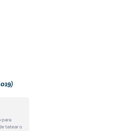
2019)
o para
de tatear o