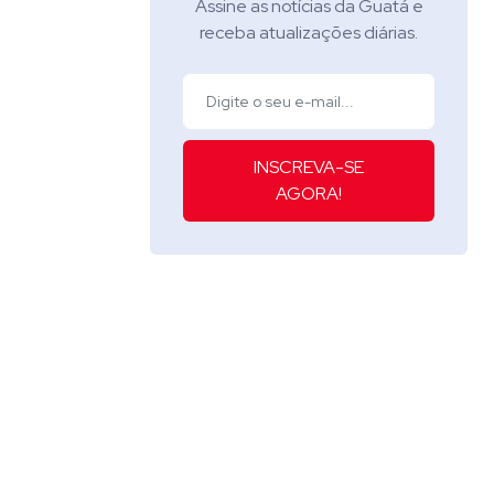
Assine as notícias da Guatá e
receba atualizações diárias.
INSCREVA-SE
AGORA!