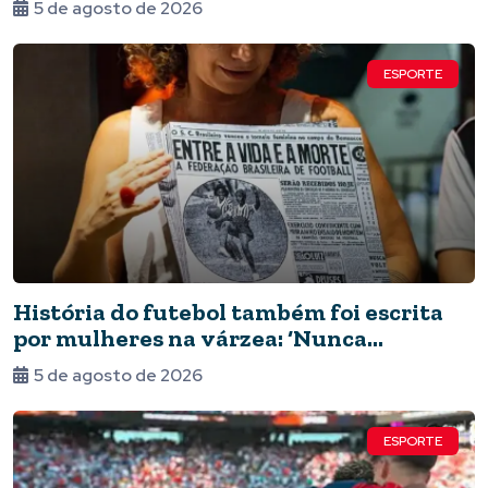
5 de agosto de 2026
ESPORTE
História do futebol também foi escrita
por mulheres na várzea: ‘Nunca
deixaram de jogar’
5 de agosto de 2026
ESPORTE