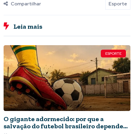
Compartilhar
Esporte
Leia mais
ESPORTE
O gigante adormecido: por que a
salvação do futebol brasileiro depende
do Estado e da periferia