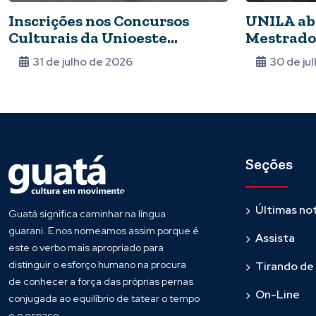
Inscrições nos Concursos
UNILA abr
Culturais da Unioeste
Mestrado
ganham novo prazo
Internaci
31 de julho de 2026
30 de ju
Seções
Últimas not
Guatá significa caminhar na língua
guarani. E nos nomeamos assim porque é
Assista
este o verbo mais apropriado para
distinguir o esforço humano na procura
Tirando de
de conhecer a força das próprias pernas
On-Line
conjugada ao equilíbrio de tatear o tempo
e o espaço.