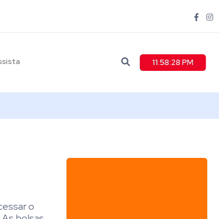
ssista
11:58:29 PM
cessar o
 As bolsas