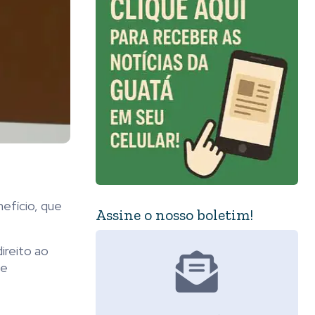
efício, que
Assine o nosso boletim!
ireito ao
ue