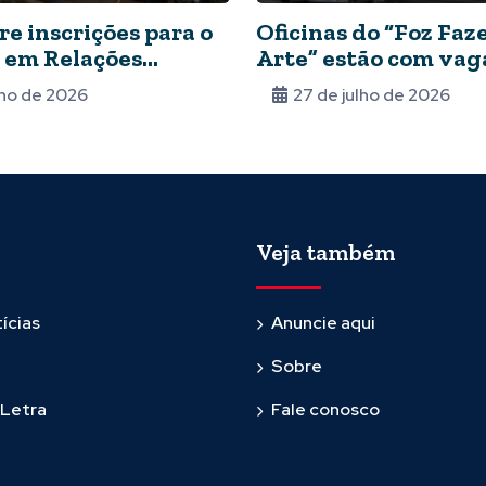
e inscrições para o
Oficinas do “Foz Fa
 em Relações
Arte” estão com vag
onais
abertas
lho de 2026
27 de julho de 2026
Veja também
ícias
Anuncie aqui
Sobre
 Letra
Fale conosco