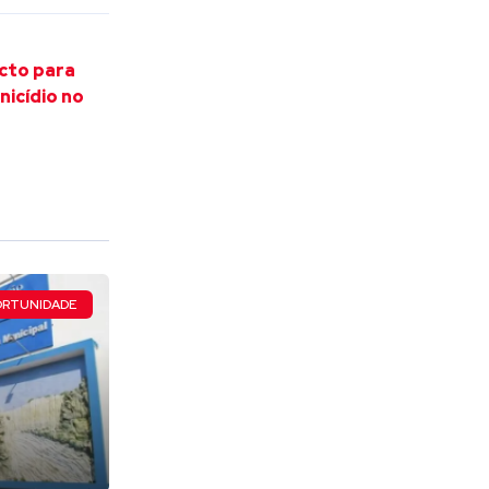
cto para
icídio no
RTUNIDADE