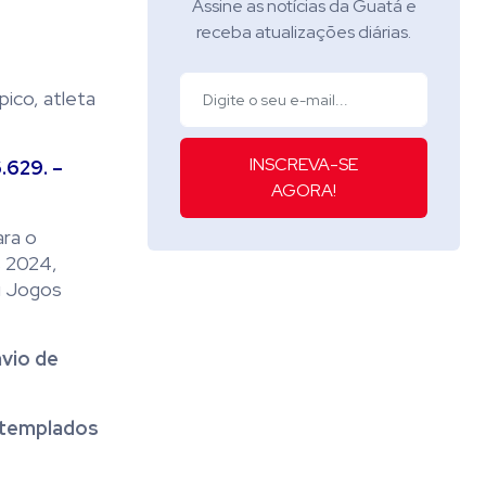
Assine as notícias da Guatá e
receba atualizações diárias.
pico, atleta
INSCREVA-SE
.629. –
AGORA!
ara o
s 2024,
u Jogos
nvio de
templados