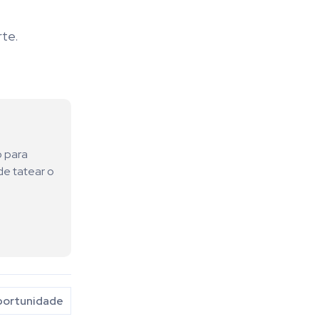
te.
o para
de tatear o
ortunidade