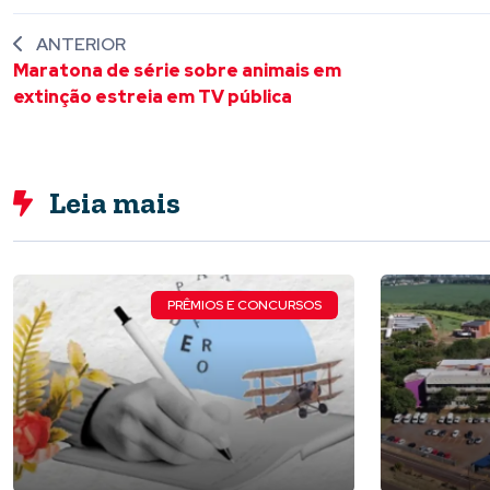
ANTERIOR
Maratona de série sobre animais em
extinção estreia em TV pública
Leia mais
PRÊMIOS E CONCURSOS