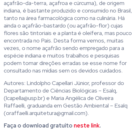
açafrão-da-terra, açafroa e cúrcuma), de origem
indiana, é bastante produzido e consumido no Brasil,
tanto na área farmacológica como na culinária. Há
ainda o açafrão-bastardo (ou açafrão-flor) cujas
flores são tintoriais e a planta é oleífera, mas pouco
encontrada no País. Desta forma vemos, muitas
vezes, o nome açafrão sendo empregado para a
espécie indiana e muitos trabalhos e pesquisas
podem tomar direções erradas se esse nome for
consultado nas mídias sem os devidos cuidados.
Autores: Lindolpho Capellari Júnior, professor do
Departamento de Ciências Biológicas – Esalq,
(lcapella@usp.br) e Maria Angélica de Oliveira
Raffaelli, graduanda em Gestão Ambiental – Esalq
(oraffaelli.arquitetura@gmail.com).
Faça o download gratuito
neste link
.
.