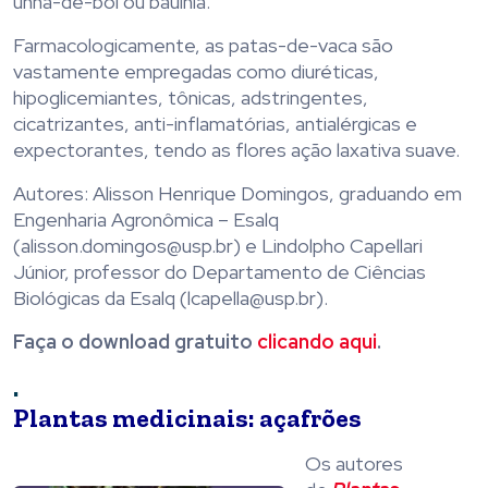
unha-de-boi ou bauínia.
Farmacologicamente, as patas-de-vaca são
vastamente empregadas como diuréticas,
hipoglicemiantes, tônicas, adstringentes,
cicatrizantes, anti-inflamatórias, antialérgicas e
expectorantes, tendo as flores ação laxativa suave.
Autores: Alisson Henrique Domingos, graduando em
Engenharia Agronômica – Esalq
(alisson.domingos@usp.br) e Lindolpho Capellari
Júnior, professor do Departamento de Ciências
Biológicas da Esalq (lcapella@usp.br).
Faça o download gratuito
clicando aqui
.
.
Plantas medicinais: açafrões
Os autores