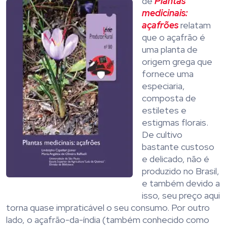
de
Plantas
medicinais:
açafrões
relatam
que o açafrão é
uma planta de
origem grega que
fornece uma
especiaria,
composta de
estiletes e
estigmas florais.
De cultivo
bastante custoso
e delicado, não é
produzido no Brasil,
e também devido a
isso, seu preço aqui
torna quase impraticável o seu consumo. Por outro
lado, o açafrão-da-índia (também conhecido como