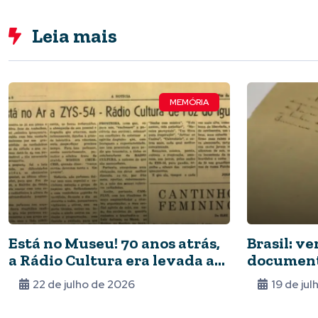
Leia mais
MEMÓRIA
Está no Museu! 70 anos atrás,
Brasil: ve
a Rádio Cultura era levada ao
document
ar
preocupa
22 de julho de 2026
19 de ju