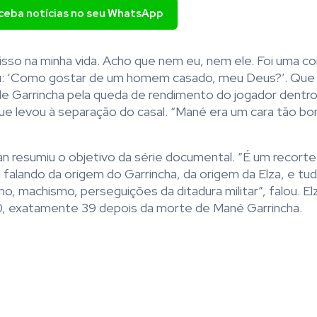
eceba notícias no seu WhatsApp
 isso na minha vida. Acho que nem eu, nem ele. Foi uma co
u: ‘Como gostar de um homem casado, meu Deus?’. Que d
o de Garrincha pela queda de rendimento do jogador dentr
que levou à separação do casal. “Mané era um cara tão b
an resumiu o objetivo da série documental. “É um recorte
i falando da origem do Garrincha, da origem da Elza, e tu
mo, machismo, perseguições da ditadura militar”, falou. E
 20, exatamente 39 depois da morte de Mané Garrincha.