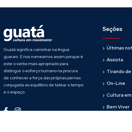
Seções
Últimas not
Guatá significa caminhar na língua
guarani. E nos nomeamos assim porque é
Assista
este o verbo mais apropriado para
distinguir o esforço humano na procura
Tirando de
de conhecer a força das próprias pernas
On-Line
conjugada ao equilíbrio de tatear o tempo
e o espaço.
Cultura e
Bem Viver
Fronteira