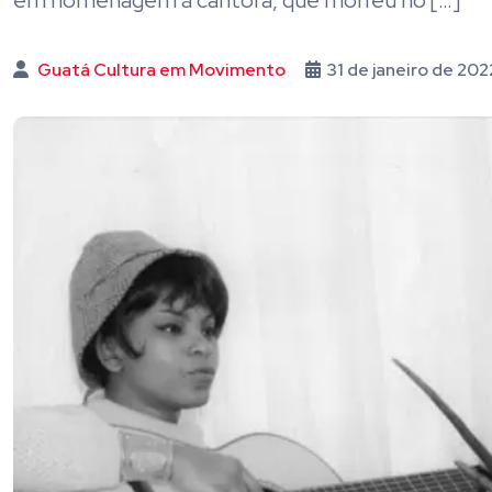
em homenagem à cantora, que morreu no […]
Guatá Cultura em Movimento
31 de janeiro de 20