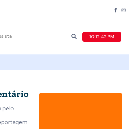
ssista
10:12:43 PM
entário
a pelo
 reportagem