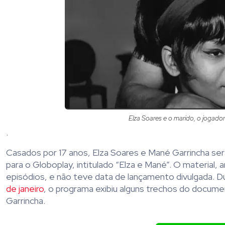
Elza Soares e o marido, o jogad
.
Casados por 17 anos, Elza Soares e Mané Garrincha se
para o Globoplay, intitulado “Elza e Mané”. O material,
episódios, e não teve data de lançamento divulgada
de janeiro
, o programa exibiu alguns trechos do docum
Garrincha.