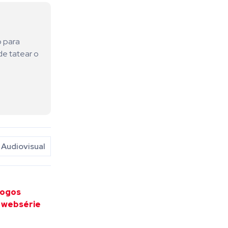
o para
de tatear o
Audiovisual
logos
 websérie