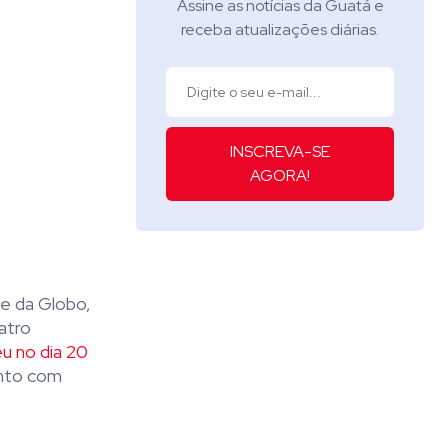
Assine as notícias da Guatá e
receba atualizações diárias.
INSCREVA-SE
AGORA!
e da Globo,
atro
u no dia 20
ento com