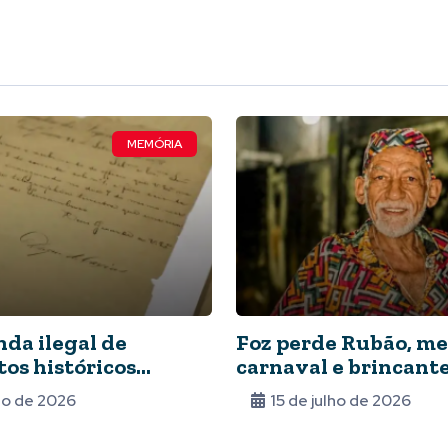
MEMÓRIA
nda ilegal de
Foz perde Rubão, me
os históricos
carnaval e brincante
 Arquivo Nacional
lho de 2026
15 de julho de 2026