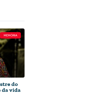
MEMÓRIA
stre do
 da vida