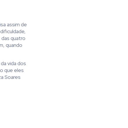
isa assim de
ificuldade,
o das quatro
om, quando
 da vida dos
do que eles
lza Soares