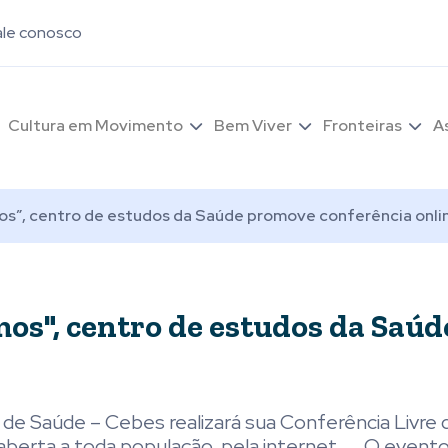
ale conosco
Cultura em Movimento
Bem Viver
Fronteiras
A
os”, centro de estudos da Saúde promove conferência onli
mos", centro de estudos da Saúd
 de Saúde – Cebes realizará sua Conferência Livre
berta a toda população, pela internet. . . O event