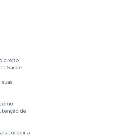
 direito
 de Saúde.
m suas
o como
nutenção de
ara cumprir a