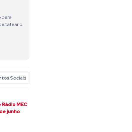
o para
de tatear o
tos Sociais
o Rádio MEC
de junho