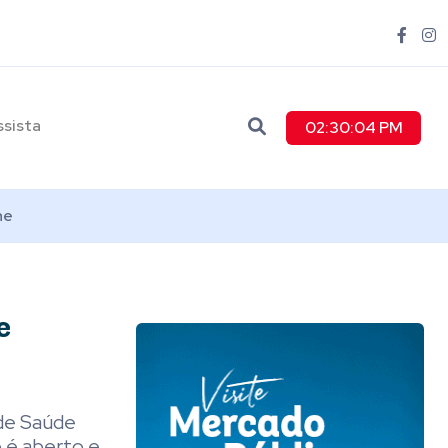
ssista
02:30:05 PM
ne
e
 de Saúde
o é aberto e