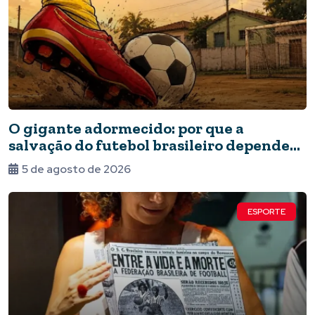
O gigante adormecido: por que a
salvação do futebol brasileiro depende
do Estado e da periferia
5 de agosto de 2026
ESPORTE