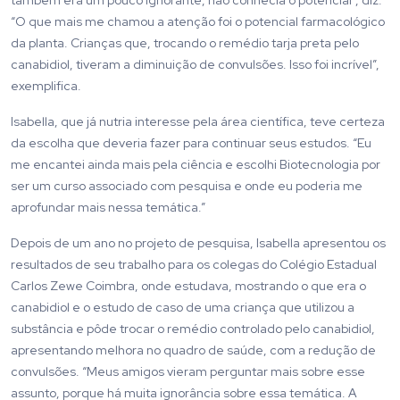
também era um pouco ignorante, não conhecia o potencial”, diz.
“O que mais me chamou a atenção foi o potencial farmacológico
da planta. Crianças que, trocando o remédio tarja preta pelo
canabidiol, tiveram a diminuição de convulsões. Isso foi incrível”,
exemplifica.
Isabella, que já nutria interesse pela área científica, teve certeza
da escolha que deveria fazer para continuar seus estudos. “Eu
me encantei ainda mais pela ciência e escolhi Biotecnologia por
ser um curso associado com pesquisa e onde eu poderia me
aprofundar mais nessa temática.”
Depois de um ano no projeto de pesquisa, Isabella apresentou os
resultados de seu trabalho para os colegas do Colégio Estadual
Carlos Zewe Coimbra, onde estudava, mostrando o que era o
canabidiol e o estudo de caso de uma criança que utilizou a
substância e pôde trocar o remédio controlado pelo canabidiol,
apresentando melhora no quadro de saúde, com a redução de
convulsões. “Meus amigos vieram perguntar mais sobre esse
assunto, porque há muita ignorância sobre essa temática. A