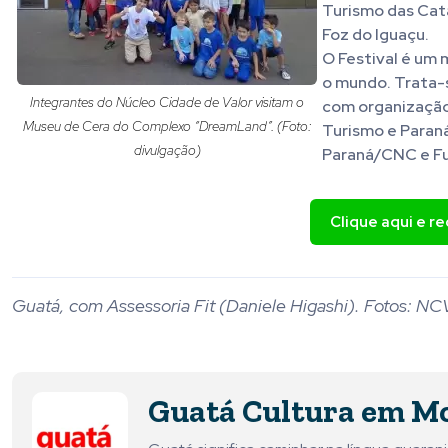
Turismo das Cata
Foz do Iguaçu.
O Festival é um 
o mundo. Trata-s
Integrantes do Núcleo Cidade de Valor visitam o
com organização 
Museu de Cera do Complexo “DreamLand”. (Foto:
Turismo e Paraná
divulgação)
Paraná/CNC e Fu
Clique aqui e r
Guatá, com Assessoria Fit (Daniele Higashi). Fotos: NC
Guatá Cultura em M