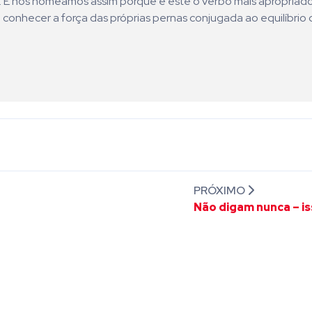
ni. E nos nomeamos assim porque é este o verbo mais apropriad
 conhecer a força das próprias pernas conjugada ao equilíbrio 
PRÓXIMO
Não digam nunca – is