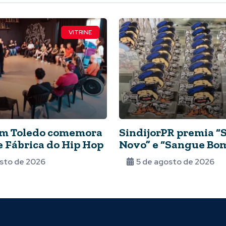
VITRINE
em Toledo comemora
SindijorPR premia 
 Fábrica do Hip Hop
Novo” e “Sangue Bo
cerimônia no dia 07
sto de 2026
5 de agosto de 2026