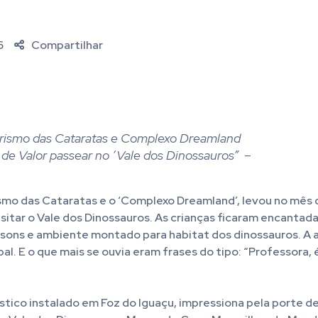
6
Compartilhar
urismo das Cataratas e Complexo Dreamland
 de Valor passear no ‘Vale dos Dinossauros” –
smo das Cataratas e o ‘Complexo Dreamland’, levou no mês 
isitar o Vale dos Dinossauros. As crianças ficaram encantad
 sons e ambiente montado para habitat dos dinossauros. A a
l. E o que mais se ouvia eram frases do tipo: “Professora, 
tico instalado em Foz do Iguaçu, impressiona pela porte d