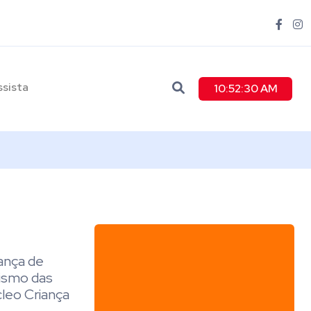
ssista
10:52:31 AM
ança de
rismo das
leo Criança