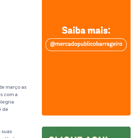
de março as
as com a
legria
é de
e suas