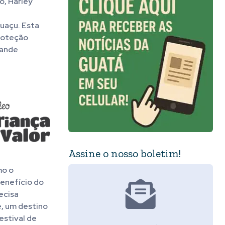
o, Harley
uaçu. Esta
proteção
rande
Assine o nosso boletim!
mo o
benefício do
ecisa
e, um destino
estival de