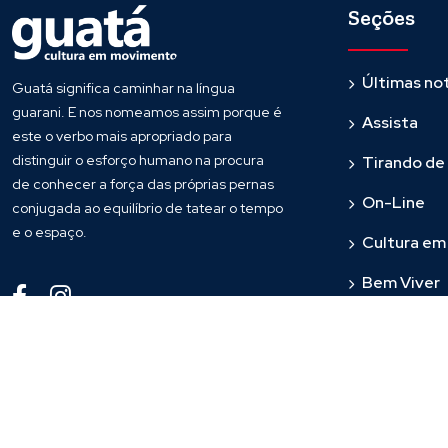
Seções
Últimas not
Guatá significa caminhar na língua
guarani. E nos nomeamos assim porque é
Assista
este o verbo mais apropriado para
distinguir o esforço humano na procura
Tirando de
de conhecer a força das próprias pernas
On-Line
conjugada ao equilíbrio de tatear o tempo
e o espaço.
Cultura e
Bem Viver
Fronteira
© 2016
Guata
. Todos os direitos reservados