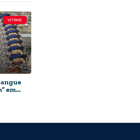
VITRINE
“Sangue
m” em