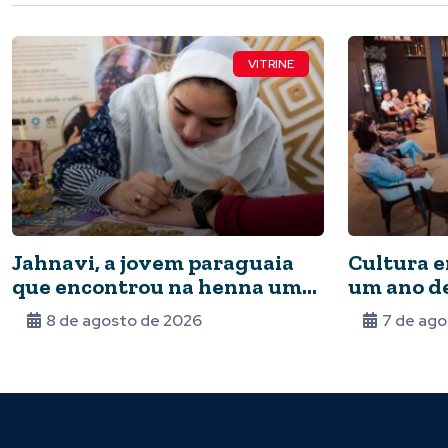
VITRINE
Jahnavi, a jovem paraguaia
Cultura 
que encontrou na henna uma
um ano de
ponte entre culturas
8 de agosto de 2026
7 de ago