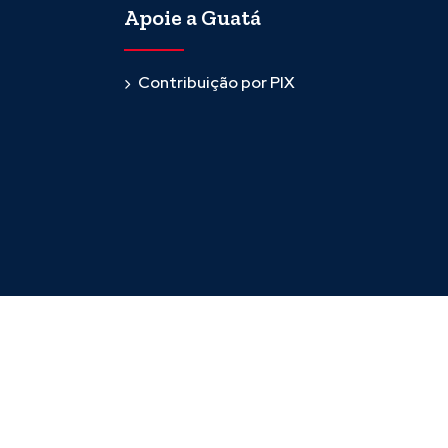
Apoie a Guatá
Contribuição por PIX
Desenvolvido por
Host More Brasil