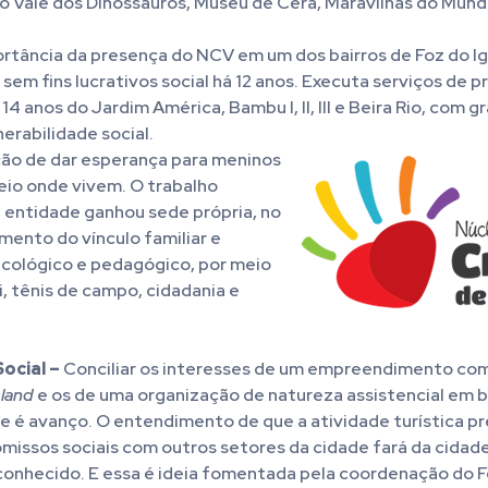
 Vale dos Dinossauros, Museu de Cera, Maravilhas do Mund
tância da presença do NCV em um dos bairros de Foz do Ig
m fins lucrativos social há 12 anos. Executa serviços de 
4 anos do Jardim América, Bambu I, II, III e Beira Rio, com g
erabilidade social.
ão de dar esperança para meninos
eio onde vivem. O trabalho
 entidade ganhou sede própria, no
mento do vínculo familiar e
icológico e pedagógico, por meio
ei, tênis de campo, cidadania e
ocial –
Conciliar os interesses de um empreendimento co
land
e os de uma organização de natureza assistencial em 
e é avanço. O entendimento de que a atividade turística pr
issos sociais com outros setores da cidade fará da cidad
conhecido. E essa é ideia fomentada pela coordenação do F