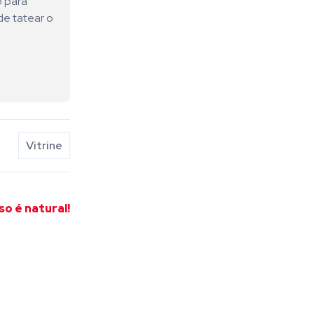
o para
de tatear o
Vitrine
so é natural!