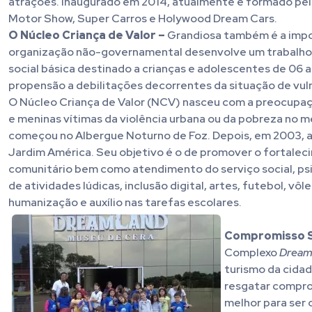
atrações. Inaugurado em 2014, atualmente é formado pelo
Motor Show, Super Carros e Holywood Dream Cars.
O Núcleo Criança de Valor –
Grandiosa também é a impor
organização não-governamental desenvolve um trabalho se
social básica destinado a crianças e adolescentes de 06 a 1
propensão a debilitações decorrentes da situação de vuln
O Núcleo Criança de Valor (NCV) nasceu com a preocupaç
e meninas vítimas da violência urbana ou da pobreza no m
começou no Albergue Noturno de Foz. Depois, em 2003, a
Jardim América. Seu objetivo é o de promover o fortaleci
comunitário bem como atendimento do serviço social, ps
de atividades lúdicas, inclusão digital, artes, futebol, vôl
humanização e auxílio nas tarefas escolares.
Compromisso S
Complexo
Dream
turismo da cidad
resgatar comprom
melhor para ser 