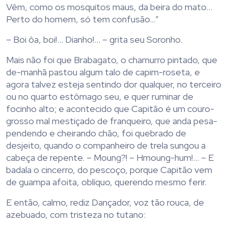
Vêm, como os mosquitos maus, da beira do mato…
Perto do homem, só tem confusão…”
– Boi ôa, boi!… Dianho!… – grita seu Soronho.
Mais não foi que Brabagato, o chamurro pintado, que
de-manhã pastou algum talo de capim-roseta, e
agora talvez esteja sentindo dor qualquer, no terceiro
ou no quarto estômago seu, e quer ruminar de
focinho alto; e acontecido que Capitão é um couro-
grosso mal mestiçado de franqueiro, que anda pesa-
pendendo e cheirando chão, foi quebrado de
desjeito, quando o companheiro de trela sungou a
cabeça de repente. – Moung?! – Hmoung-hum!… – E
badala o cincerro, do pescoço, porque Capitão vem
de guampa afoita, oblíquo, querendo mesmo ferir.
E então, calmo, rediz Dançador, voz tão rouca, de
azebuado, com tristeza no tutano: