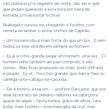
são criaturas p’ra vagarem de-noite, não sei o-quê
que andam querendo a esta hora em beira de
estrada, p’ra assustar os bois!
Brabagato curvou-se, chegando o focinho, com
veneta de lamber o entre-chifres de Capitão:
– Um homem não é mais forte do que um boi… E nem
todos os bois obedecem sempre ao homem…
– Eu já vi o boi-grande pegar um homem, uma vez… O
homem tinha também um pau-comprido, e não
correu… Mas ficou amassado no chão, todo chifrado
e pisado… Eu vi!… Foi o boi-grande-que-berra-feio-e-
carrega-uma-cabaça-na-cacunda…
– Ele é bonito, esse um… – profere Dançador, que por
sinal dá retrato de zebuíno-nelorino: na cabeçorra
quase de iaque – testa lomba, grãos de olhos, cara
boba, mais focinho – e na meia giba da cruz; mas