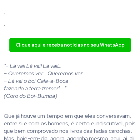
.
.
Clique aqui e receba notícias no seu WhatsApp
“- Lá vai! Lá vai! Lá vai!…
– Queremos ver… Queremos ver…
– Lá vai o boi Cala-a-Boca
fazendo a terra tremer!… “
(Coro do Boi-Bumbá)
.
Que já houve um tempo em que eles conversavam,
entre si e com os homens, é certo e indiscutível, pois
que bem comprovado nos livros das fadas carochas.
Mas, hoje-em-dia, agora, agorinha mesmo, aqui, aí, ali