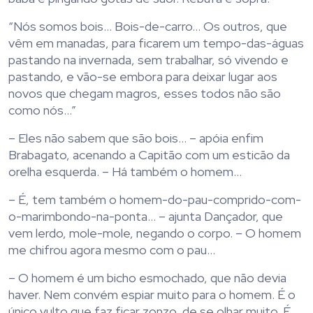
“Nós somos bois… Bois-de-carro… Os outros, que
vêm em manadas, para ficarem um tempo-das-águas
pastando na invernada, sem trabalhar, só vivendo e
pastando, e vão-se embora para deixar lugar aos
novos que chegam magros, esses todos não são
como nós…”
– Eles não sabem que são bois… – apóia enfim
Brabagato, acenando a Capitão com um esticão da
orelha esquerda. – Há também o homem…
– É, tem também o homem-do-pau-comprido-com-
o-marimbondo-na-ponta… – ajunta Dançador, que
vem lerdo, mole-mole, negando o corpo. – O homem
me chifrou agora mesmo com o pau…
– O homem é um bicho esmochado, que não devia
haver. Nem convém espiar muito para o homem. É o
único vulto que faz ficar zonzo, de se olhar muito. É