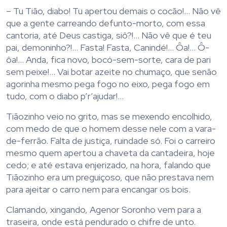
– Tu Tião, diabo! Tu apertou demais o cocão!… Não vê
que a gente carreando defunto-morto, com essa
cantoria, até Deus castiga, siô?!… Não vê que é teu
pai, demoninho?!… Fasta! Fasta, Canindé!… Ôa!… Ô-
ôa!… Anda, fica novo, bocó-sem-sorte, cara de pari
sem peixe!… Vai botar azeite no chumaço, que senão
agorinha mesmo pega fogo no eixo, pega fogo em
tudo, com o diabo p’r’ajudar!…
Tiãozinho veio no grito, mas se mexendo encolhido,
com medo de que o homem desse nele com a vara-
de-ferrão. Falta de justiça, ruindade só. Foi o carreiro
mesmo quem apertou a chaveta da cantadeira, hoje
cedo; e até estava enjerizado, na hora, falando que
Tiãozinho era um preguiçoso, que não prestava nem
para ajeitar o carro nem para encangar os bois.
Clamando, xingando, Agenor Soronho vem para a
traseira, onde está pendurado o chifre de unto.