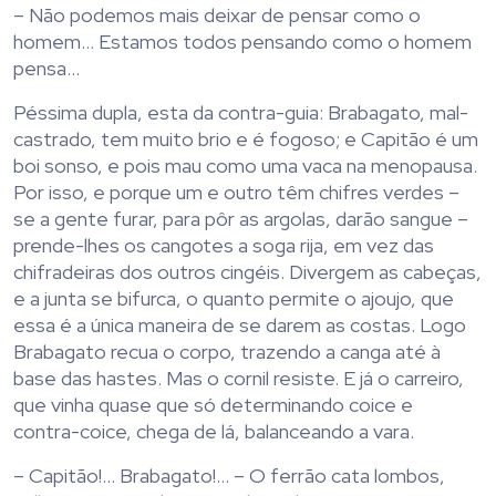
– Não podemos mais deixar de pensar como o
homem… Estamos todos pensando como o homem
pensa…
Péssima dupla, esta da contra-guia: Brabagato, mal-
castrado, tem muito brio e é fogoso; e Capitão é um
boi sonso, e pois mau como uma vaca na menopausa.
Por isso, e porque um e outro têm chifres verdes –
se a gente furar, para pôr as argolas, darão sangue –
prende-lhes os cangotes a soga rija, em vez das
chifradeiras dos outros cingéis. Divergem as cabeças,
e a junta se bifurca, o quanto permite o ajoujo, que
essa é a única maneira de se darem as costas. Logo
Brabagato recua o corpo, trazendo a canga até à
base das hastes. Mas o cornil resiste. E já o carreiro,
que vinha quase que só determinando coice e
contra-coice, chega de lá, balanceando a vara.
– Capitão!… Brabagato!… – O ferrão cata lombos,