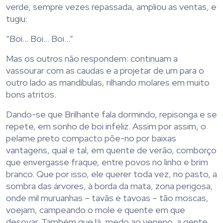
verde, sempre vezes repassada, ampliou as ventas, e
tugiu:
“Boi… Boi… Boi…”
Mas os outros não respondem: continuam a
vassourar com as caudas e a projetar de um para o
outro lado as mandíbulas, rilhando molares em muito
bons atritos.
Dando-se que Brilhante fala dormindo, repisonga e se
repete, em sonho de boi infeliz. Assim por assim, o
pelame preto compacto põe-no por baixas
vantagens, qual e tal, em quente de verão, comborço
que envergasse fraque, entre povos no linho e brim
branco. Que por isso, ele querer toda vez, no pasto, a
sombra das árvores, à borda da mata, zona perigosa,
onde mil muruanhas – tavãs e tavoas – tão moscas,
voejam, campeando o mole e quente em que
desovar. Também que lá, medo ao veneno, a gente