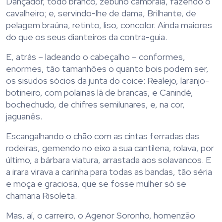
Dançador, todo branco, zebuno cambraia, fazendo o
cavalheiro; e, servindo-lhe de dama, Brilhante, de
pelagem braúna, retinto, liso, concolor. Ainda maiores
do que os seus dianteiros da contra-guia.
E, atrás – ladeando o cabeçalho – conformes,
enormes, tão tamanhões o quanto bois podem ser,
os sisudos sócios da junta do coice: Realejo, laranjo-
botineiro, com polainas lã de brancas, e Canindé,
bochechudo, de chifres semilunares, e, na cor,
jaguanês.
Escangalhando o chão com as cintas ferradas das
rodeiras, gemendo no eixo a sua cantilena, rolava, por
último, a bárbara viatura, arrastada aos solavancos. E
a irara virava a carinha para todas as bandas, tão séria
e moça e graciosa, que se fosse mulher só se
chamaria Risoleta.
Mas, aí, o carreiro, o Agenor Soronho, homenzão