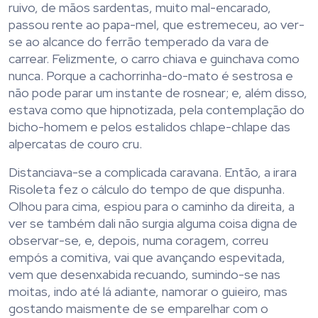
ruivo, de mãos sardentas, muito mal-encarado,
passou rente ao papa-mel, que estremeceu, ao ver-
se ao alcance do ferrão temperado da vara de
carrear. Felizmente, o carro chiava e guinchava como
nunca. Porque a cachorrinha-do-mato é sestrosa e
não pode parar um instante de rosnear; e, além disso,
estava como que hipnotizada, pela contemplação do
bicho-homem e pelos estalidos chlape-chlape das
alpercatas de couro cru.
Distanciava-se a complicada caravana. Então, a irara
Risoleta fez o cálculo do tempo de que dispunha.
Olhou para cima, espiou para o caminho da direita, a
ver se também dali não surgia alguma coisa digna de
observar-se, e, depois, numa coragem, correu
empós a comitiva, vai que avançando espevitada,
vem que desenxabida recuando, sumindo-se nas
moitas, indo até lá adiante, namorar o guieiro, mas
gostando maismente de se emparelhar com o