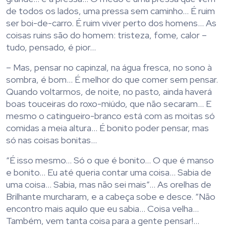
de todos os lados, uma pressa sem caminho… É ruim
ser boi-de-carro. É ruim viver perto dos homens… As
coisas ruins são do homem: tristeza, fome, calor –
tudo, pensado, é pior…
– Mas, pensar no capinzal, na água fresca, no sono à
sombra, é bom… É melhor do que comer sem pensar.
Quando voltarmos, de noite, no pasto, ainda haverá
boas touceiras do roxo-miúdo, que não secaram… E
mesmo o catingueiro-branco está com as moitas só
comidas a meia altura… É bonito poder pensar, mas
só nas coisas bonitas…
“É isso mesmo… Só o que é bonito… O que é manso
e bonito… Eu até queria contar uma coisa… Sabia de
uma coisa… Sabia, mas não sei mais”… As orelhas de
Brilhante murcharam, e a cabeça sobe e desce. “Não
encontro mais aquilo que eu sabia… Coisa velha…
Também, vem tanta coisa para a gente pensar!…