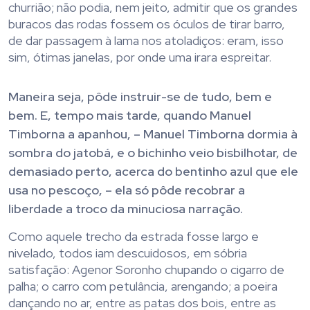
churrião; não podia, nem jeito, admitir que os grandes
buracos das rodas fossem os óculos de tirar barro,
de dar passagem à lama nos atoladiços: eram, isso
sim, ótimas janelas, por onde uma irara espreitar.
Maneira seja, pôde instruir-se de tudo, bem e
bem. E, tempo mais tarde, quando Manuel
Timborna a apanhou, – Manuel Timborna dormia à
sombra do jatobá, e o bichinho veio bisbilhotar, de
demasiado perto, acerca do bentinho azul que ele
usa no pescoço, – ela só pôde recobrar a
liberdade a troco da minuciosa narração.
Como aquele trecho da estrada fosse largo e
nivelado, todos iam descuidosos, em sóbria
satisfação: Agenor Soronho chupando o cigarro de
palha; o carro com petulância, arengando; a poeira
dançando no ar, entre as patas dos bois, entre as