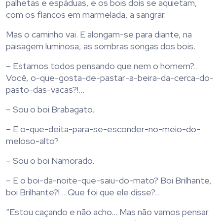
palhetas e espáduas, e os bois dois se aquietam,
com os flancos em marmelada, a sangrar.
Mas o caminho vai. E alongam-se para diante, na
paisagem luminosa, as sombras songas dos bois.
– Estamos todos pensando que nem o homem?…
Você, o-que-gosta-de-pastar-a-beira-da-cerca-do-
pasto-das-vacas?!…
– Sou o boi Brabagato.
– E o-que-deita-para-se-esconder-no-meio-do-
meloso-alto?
– Sou o boi Namorado.
– E o boi-da-noite-que-saiu-do-mato? Boi Brilhante,
boi Brilhante?!… Que foi que ele disse?…
“Estou caçando e não acho… Mas não vamos pensar