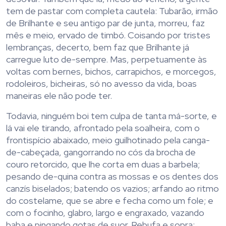
tem de pastar com completa cautela: Tubarão, irmão
de Brilhante e seu antigo par de junta, morreu, faz
mês e meio, ervado de timbó. Coisando por tristes
lembranças, decerto, bem faz que Brilhante já
carregue luto de-sempre. Mas, perpetuamente às
voltas com bernes, bichos, carrapichos, e morcegos,
rodoleiros, bicheiras, só no avesso da vida, boas
maneiras ele não pode ter.
Todavia, ninguém boi tem culpa de tanta má-sorte, e
lá vai ele tirando, afrontado pela soalheira, com o
frontispício abaixado, meio guilhotinado pela canga-
de-cabeçada, gangorrando no cós da brocha de
couro retorcido, que lhe corta em duas a barbela;
pesando de-quina contra as mossas e os dentes dos
canzís biselados; batendo os vazios; arfando ao ritmo
do costelame, que se abre e fecha como um fole; e
com o focinho, glabro, largo e engraxado, vazando
baba e pingando gotas de suor. Rebufa e sopra: