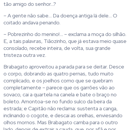
tão amigo do senhor…?
– A gente não sabe… Da doença antiga lá dele… O
coitado andava penando.
– Pobrezinho do menino!… – exclama a moça do silhão.
E, a tais palavras, Tiãozinho, que já estava meio quase
consolado, recebe inteira, de volta, sua grande
tristeza outra vez.
Brabagato aproveitou a parada para se deitar. Desce
o corpo, dobrando as quatro pernas, tudo muito
complicado, e os joelhos como que se quebram
completamente – parece que os garrões vão ao
sovaco, cai a quartela na canela e bate o braço no
boleto. Amontoa-se no fundo sulco da beira da
estrada; e Capitão não reclama: sustenta a canga,
inclinando o cogote, e descai as orelhas, enviesando
olhos mornos. Mas Brabagato camba para o outro
lado, depois de extrair a cauda, que, por afã e por