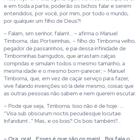
e em toda a parte, poderão os bichos falar e serem
entendidos, por você, por mim, por todo o mundo,
por qualquer um filho de Deus?!
– Falam, sim senhor, falam!… – afirma o Manuel
Timborna, das Porteirinhas, – filho do Timborna velho,
pegador de passarinhos, e pai dessa infinidade de
Timborninhas barrigudos, que arrastam calças
compridas e simulam todos o mesmo tamanho, a
mesma idade e o mesmo bom-parecer; – Manuel
Timborna, que, em vez de caçar serviço para fazer,
vive falando invenções só lá dele mesmo, coisas que
as outras pessoas não sabem e nem querem escutar.
– Pode que seja, Timborna. Isso não é de hoje: …
“Visa sub obscurum noctis pecudesque locutae.
Infandum!…” Mas, e os bois? Os bois também?…
– Ora, ora!… Esses é que são os mais!… Boi fala o