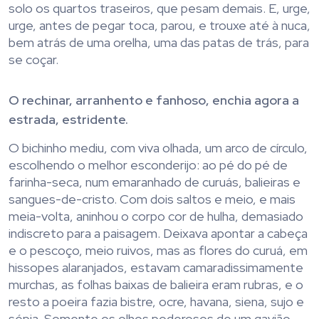
solo os quartos traseiros, que pesam demais. E, urge,
urge, antes de pegar toca, parou, e trouxe até à nuca,
bem atrás de uma orelha, uma das patas de trás, para
se coçar.
O rechinar, arranhento e fanhoso, enchia agora a
estrada, estridente.
O bichinho mediu, com viva olhada, um arco de círculo,
escolhendo o melhor esconderijo: ao pé do pé de
farinha-seca, num emaranhado de curuás, balieiras e
sangues-de-cristo. Com dois saltos e meio, e mais
meia-volta, aninhou o corpo cor de hulha, demasiado
indiscreto para a paisagem. Deixava apontar a cabeça
e o pescoço, meio ruivos, mas as flores do curuá, em
hissopes alaranjados, estavam camaradissimamente
murchas, as folhas baixas de balieira eram rubras, e o
resto a poeira fazia bistre, ocre, havana, siena, sujo e
sépia. Somente os olhos poderosos de um gavião-