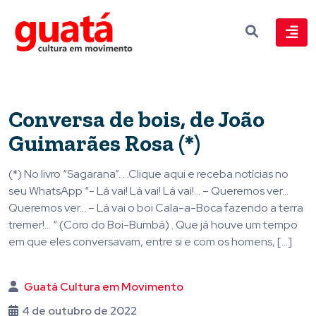
Conversa de bois, de João
Guimarães Rosa (*)
(*) No livro “Sagarana”. . .Clique aqui e receba notícias no
seu WhatsApp “- Lá vai! Lá vai! Lá vai!… – Queremos ver…
Queremos ver… – Lá vai o boi Cala-a-Boca fazendo a terra
tremer!… “ (Coro do Boi-Bumbá) . Que já houve um tempo
em que eles conversavam, entre si e com os homens, […]
Guatá Cultura em Movimento
4 de outubro de 2022