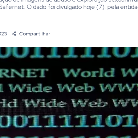
fernet. O dado foi divulgado hoje (7), pela entida
023
Compartilhar