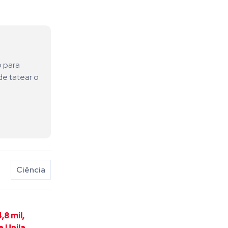
o para
de tatear o
Ciência
8 mil,
 Unila