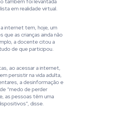
tão também foi levantada
sta em realidade virtual.
a internet tem, hoje, um
s que as crianças ainda não
plo, a docente citou a
studo de que participou.
tas, ao acessar a internet,
persistir na vida adulta,
mentares, a desinformação e
a de “medo de perder
je, as pessoas têm uma
spositivos”, disse.