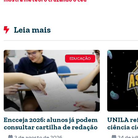
Leia mais
EDUCAÇÃO
Encceja 2026: alunos já podem
UNILA ref
consultar cartilha de redação
ciência c
particip
3 de agosto de 2026
24 de ju