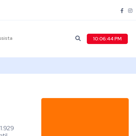
ssista
10:06:45 PM
11.929
til,