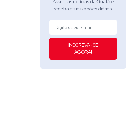
Assine as notícias da Guatá e
receba atualizações diárias.
INSCREVA-SE
AGORA!