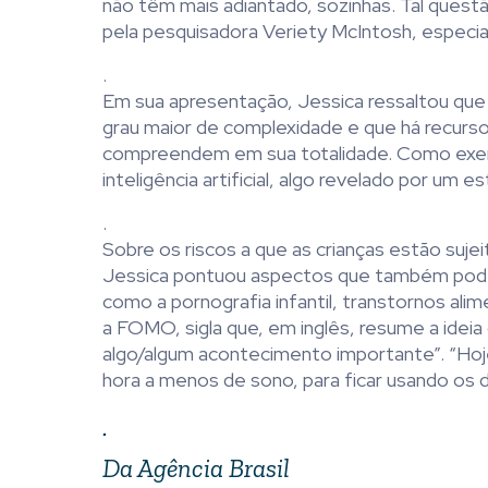
não têm mais adiantado, sozinhas. Tal ques
pela pesquisadora Veriety McIntosh, especiali
.
Em sua apresentação, Jessica ressaltou que 
grau maior de complexidade e que há recurso
compreendem em sua totalidade. Como exem
inteligência artificial, algo revelado por um e
.
Sobre os riscos a que as crianças estão sujei
Jessica pontuou aspectos que também podem 
como a pornografia infantil, transtornos ali
a FOMO, sigla que, em inglês, resume a idei
algo/algum acontecimento importante”. “Ho
hora a menos de sono, para ficar usando os di
.
Da Agência Brasil