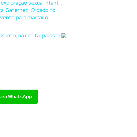
xploração sexual infantil,
l Safernet. O dado foi
 evento para marcar o
unto, na capital paulista.
o seu WhatsApp