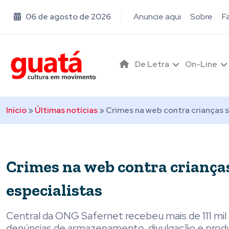
06 de agosto de 2026
Anuncie aqui
Sobre
F
De Letra
On-Line
Início
»
Últimas notícias
»
Crimes na web contra crianças 
Crimes na web contra criança
especialistas
Central da ONG Safernet recebeu mais de 111 mil d
denúncias de armazenamento, divulgação e produç