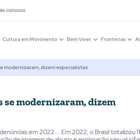
ale conosco
Cultura em Movimento
Bem Viver
Fronteiras
A
se modernizaram, dizem especialistas
s se modernizaram, dizem
enúncias em 2022 . . Em 2022, o Brasil totalizou 1
ão de imagens de abuso e exploração sexual infan