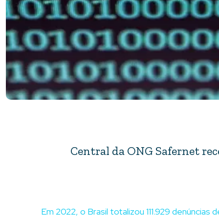
Central da ONG Safernet rec
Em 2022, o Brasil totalizou 111.929 denúncia