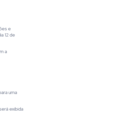
ções e
ia 12 de
om a
para uma
será exibida