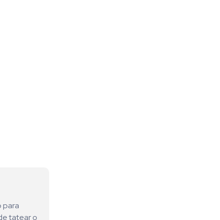
o para
de tatear o