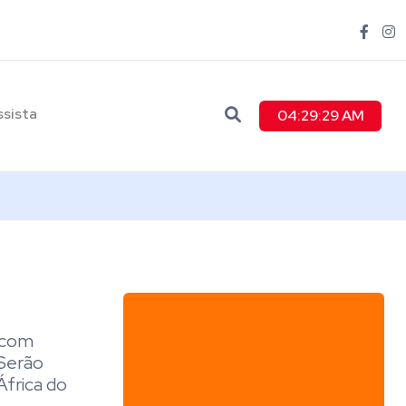
ssista
04:29:29 AM
o com
 Serão
África do