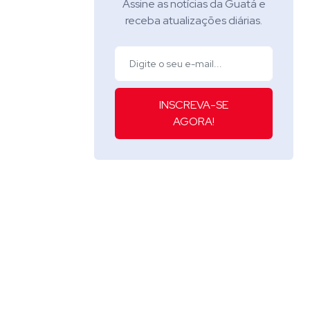
Assine as notícias da Guatá e
receba atualizações diárias.
INSCREVA-SE
AGORA!