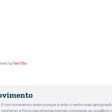
ível na
Netflix
.
ovimento
ni. E nos nomeamos assim porque é este o verbo mais apropriad
 conhecer a força das próprias pernas conjugada ao equilíbrio 