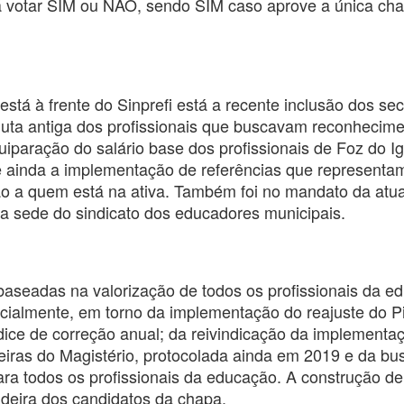
 irá votar SIM ou NÃO, sendo SIM caso aprove a única c
está à frente do Sinprefi está a recente inclusão dos sec
 luta antiga dos profissionais que buscavam reconhecim
equiparação do salário base dos profissionais de Foz do 
uve ainda a implementação de referências que represent
o a quem está na ativa. Também foi no mandato da atual
va sede do sindicato dos educadores municipais.
baseadas na valorização de todos os profissionais da e
pecialmente, em torno da implementação do reajuste do P
ice de correção anual; da reivindicação da implementaç
iras do Magistério, protocolada ainda em 2019 e da bu
ara todos os profissionais da educação. A construção d
deira dos candidatos da chapa.