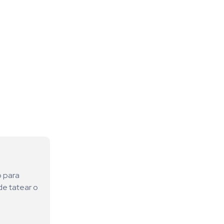
o para
de tatear o