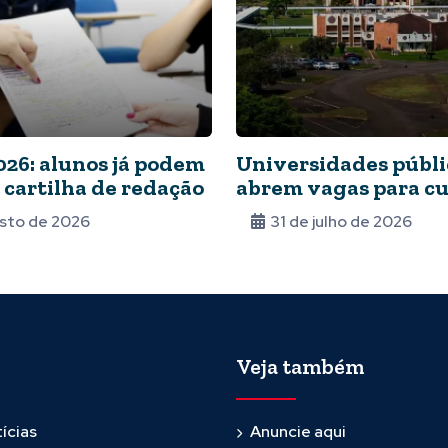
026: alunos já podem
Universidades públi
 cartilha de redação
abrem vagas para cu
mestrado e doutora
sto de 2026
31 de julho de 2026
Veja também
ícias
Anuncie aqui