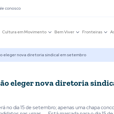
ale conosco
Cultura em Movimento
Bem Viver
Fronteiras
A
o eleger nova diretoria sindical em setembro
ão eleger nova diretoria sindic
será no dia 15 de setembro; apenas uma chapa conc
ndidatos nas urnas. . . Está marcada para o dia 15 