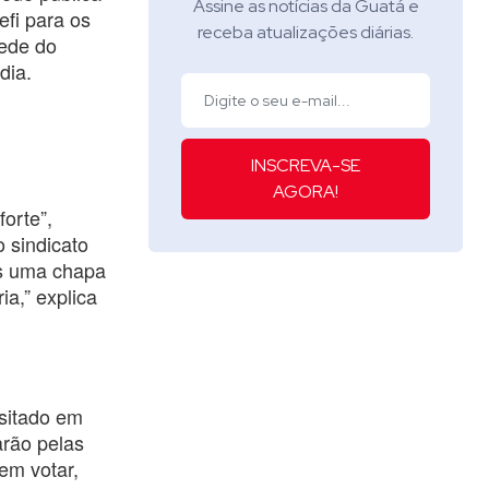
Assine as notícias da Guatá e
efi para os
receba atualizações diárias.
sede do
dia.
INSCREVA-SE
AGORA!
orte”,
o sindicato
as uma chapa
a,” explica
ositado em
arão pelas
em votar,