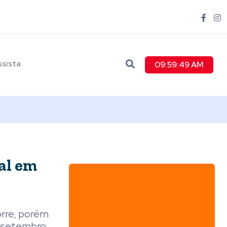
ssista
09:59:50 AM
al em
orre, porém
de setembro