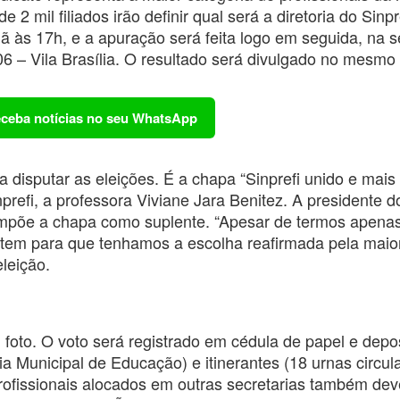
2 mil filiados irão definir qual será a diretoria do Sinpr
 às 17h, e a apuração será feita logo em seguida, na 
6 – Vila Brasília. O resultado será divulgado no mesmo 
receba notícias no seu WhatsApp
isputar as eleições. É a chapa “Sinprefi unido e mais f
inprefi, a professora Viviane Jara Benitez. A presidente d
ompõe a chapa como suplente. “Apesar de termos apen
votem para que tenhamos a escolha reafirmada pela maiori
leição.
 foto. O voto será registrado em cédula de papel e dep
ia Municipal de Educação) e itinerantes (18 urnas circul
rofissionais alocados em outras secretarias também dev