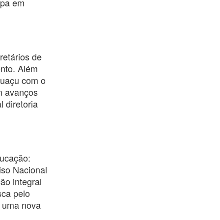
hapa em
retários de
ento. Além
Iguaçu com o
am avanços
 diretoria
ducação:
iso Nacional
ão integral
sca pelo
e uma nova