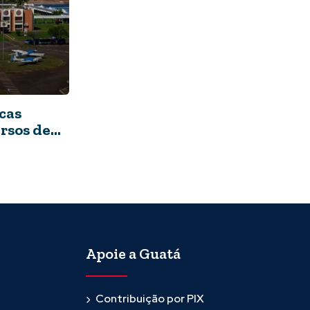
cas
rsos de
do em Foz
Apoie a Guatá
Contribuição por PIX