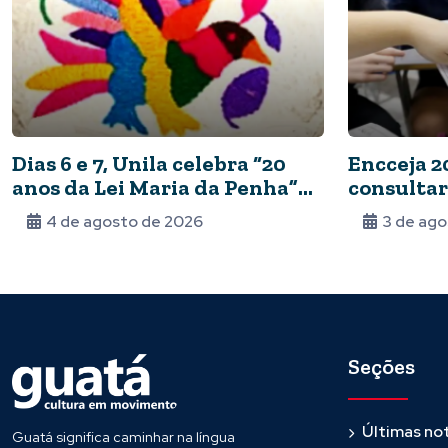
Dias 6 e 7, Unila celebra “20
Encceja 2
anos da Lei Maria da Penha”
consultar
com seminário
4 de agosto de 2026
3 de ago
Seções
Últimas not
Guatá significa caminhar na língua