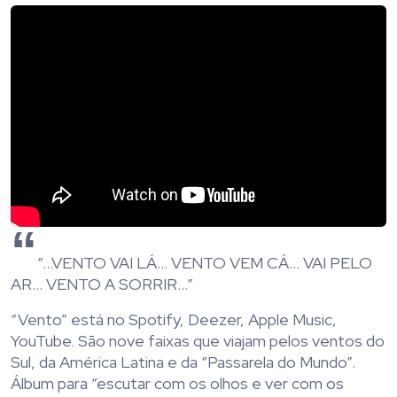
“…VENTO VAI LÁ… VENTO VEM CÁ… VAI PELO
AR… VENTO A SORRIR…”
“Vento” está no Spotify, Deezer, Apple Music,
YouTube. São nove faixas que viajam pelos ventos do
Sul, da América Latina e da “Passarela do Mundo”.
Álbum para “escutar com os olhos e ver com os