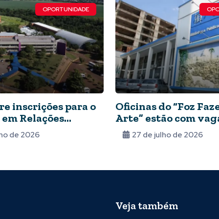
OPORTUNIDADE
OPO
e inscrições para o
Oficinas do “Foz Fa
 em Relações
Arte” estão com vag
onais
abertas
lho de 2026
27 de julho de 2026
Veja também