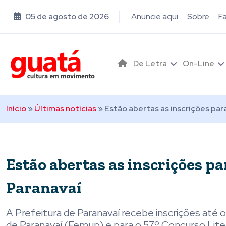
05 de agosto de 2026
Anuncie aqui
Sobre
F
De Letra
On-Line
Início
»
Últimas notícias
»
Estão abertas as inscrições par
Estão abertas as inscrições pa
Paranavaí
A Prefeitura de Paranavaí recebe inscrições até o 
de Paranavaí (Femup) e para o 57º Concurso Liter