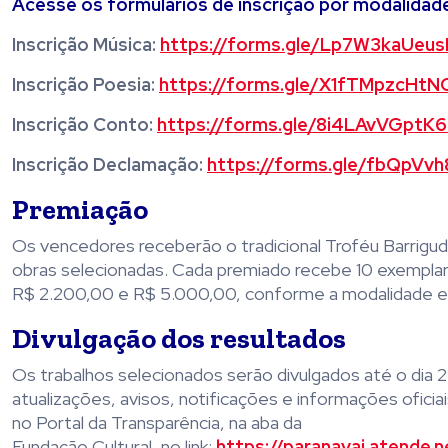
Acesse os formulários de inscrição por modalidad
Inscrição Música:
https://forms.gle/Lp7W3kaUeu
Inscrição Poesia:
https://forms.gle/X1fTMpzcHt
Inscrição Conto:
https://forms.gle/8i4LAvVGptK
Inscrição Declamação:
https://forms.gle/fbQpVvh
Premiação
Os vencedores receberão o tradicional Troféu Barrigud
obras selecionadas. Cada premiado recebe 10 exemplar
R$ 2.200,00 e R$ 5.000,00, conforme a modalidade e m
Divulgação dos resultados
Os trabalhos selecionados serão divulgados até o dia 2
atualizações, avisos, notificações e informações oficia
no Portal da Transparência, na aba da
Fundação Cultural, no link:
https://paranavai.atende.