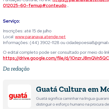
012025-60-femup#conteudo
.
Serviço
:
Inscrições: até 15 de julho
Local:
www.paranavai.atende.net
Informações: (44) 3902-1128 ou cidadepoesia8@gmail
O edital completo pode ser consultado por meio do link
https://drive.google.com/file/d/1OnzrJ8mQVn5
Da redação
Guatá Cultura em M
Guatá significa caminhar na língua guara
distinguir o esforço humano na procura de