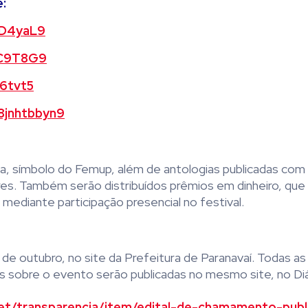
e:
sD4yaL9
NC9T8G9
66tvt5
8jnhtbbyn9
a, símbolo do Femup, além de antologias publicadas com
es. Também serão distribuídos prêmios em dinheiro, que 
ediante participação presencial no festival.
 de outubro, no site da Prefeitura de Paranavaí. Todas as
is sobre o evento serão publicadas no mesmo site, no Diár
net/transparencia/item/edital-de-chamamento-publ