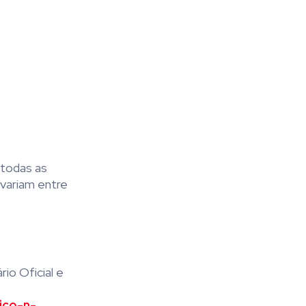
 todas as
variam entre
io Oficial e
ico-n-