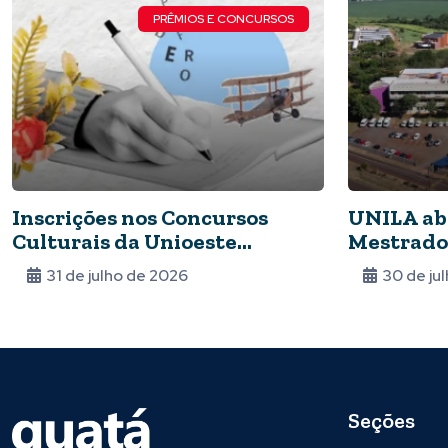
PRÊMIOS E CONCURSOS
Inscrições nos Concursos
UNILA abr
Culturais da Unioeste
Mestrado
ganham novo prazo
Internaci
31 de julho de 2026
30 de ju
Seções