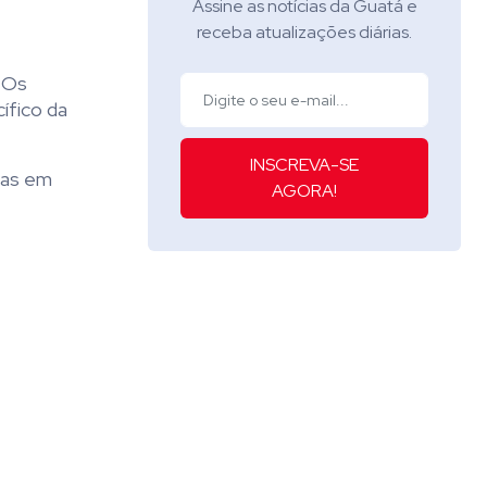
Assine as notícias da Guatá e
receba atualizações diárias.
. Os
ífico da
INSCREVA-SE
das em
AGORA!