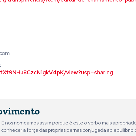
.com
:
QCtXt9NHu8CzcN1gkV4pK/view?usp=sharing
ovimento
ni. E nos nomeamos assim porque é este o verbo mais apropriad
 conhecer a força das próprias pernas conjugada ao equilíbrio 