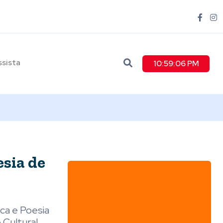
ssista
10:59:07 PM
esia de
ica e Poesia
 Cultural