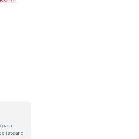
o para
de tatear o