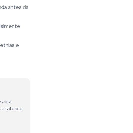
inda antes da
cialmente
etnias e
o para
de tatear o