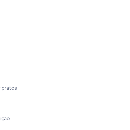
r pratos
uição