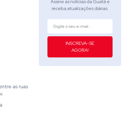
Assine as notícias da Guatá e
receba atualizações diárias.
INSCREVA-SE
AGORA!
 entre as ruas
u.
a