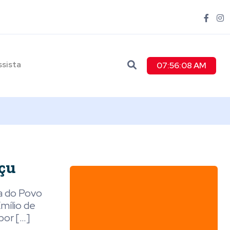
ssista
07:56:10 AM
açu
a do Povo
mílio de
por […]