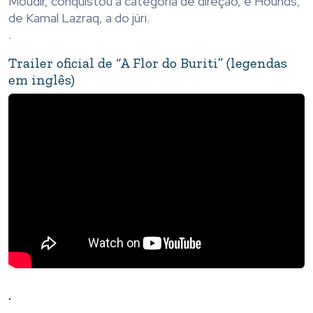
Moudir, conquistou a categoria de direção, e Hounds,
de Kamal Lazraq, a do júri.
.
Trailer oficial de “A Flor do Buriti” (legendas
em inglês)
.