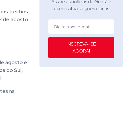
Assine as notícias da Guatá e
receba atualizações diárias.
guns trechos
22 de agosto
INSCREVA-SE
AGORA!
de agosto e
ca do Sul,
l.
ntes na