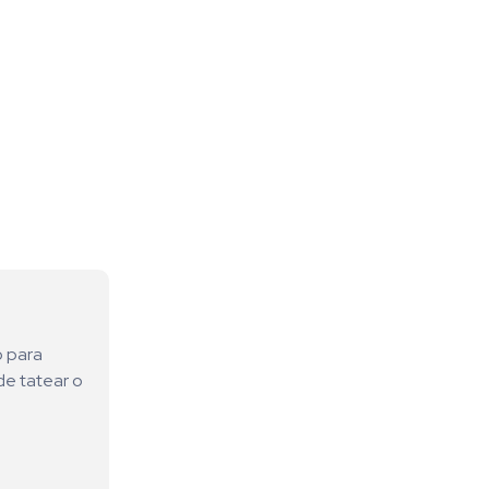
o para
de tatear o