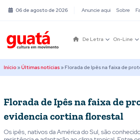
06 de agosto de 2026
Anuncie aqui
Sobre
F
De Letra
On-Line
Início
»
Últimas notícias
»
Florada de Ipês na faixa de prot
Florada de Ipês na faixa de pr
evidencia cortina florestal
Os ipês, nativos da América do Sul, são conheci
resistência e adaptação ao clima tropical. Entre o