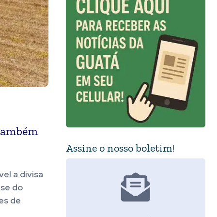
s também
Assine o nosso boletim!
el a divisa
ase do
es de