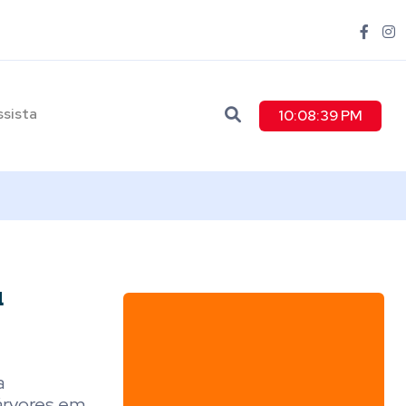
ssista
10:08:40 PM
u
a
 árvores em