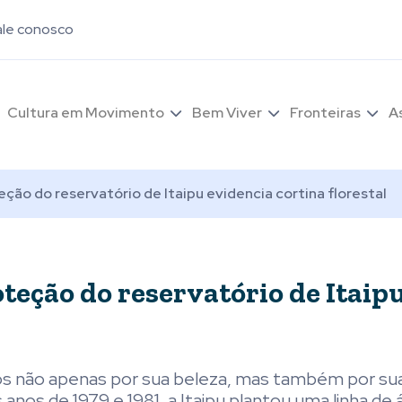
ale conosco
Cultura em Movimento
Bem Viver
Fronteiras
A
eção do reservatório de Itaipu evidencia cortina florestal
oteção do reservatório de Itaip
dos não apenas por sua beleza, mas também por su
s anos de 1979 e 1981, a Itaipu plantou uma linha de