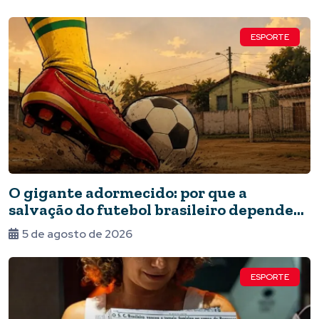
ESPORTE
O gigante adormecido: por que a
salvação do futebol brasileiro depende
do Estado e da periferia
5 de agosto de 2026
ESPORTE