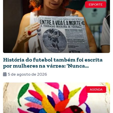
ESPORTE
História do futebol também foi escrita
por mulheres na várzea: ‘Nunca
deixaram de jogar’
5 de agosto de 2026
AGENDA