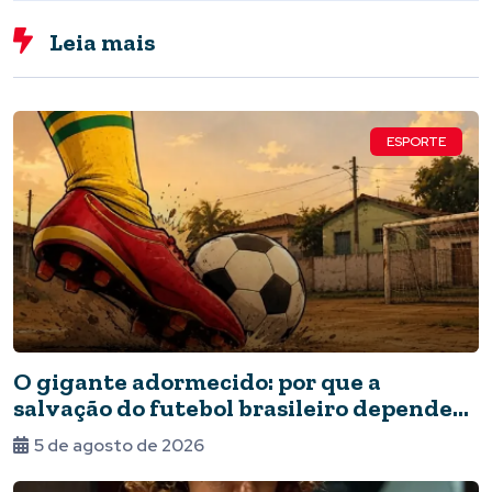
Leia mais
ESPORTE
O gigante adormecido: por que a
salvação do futebol brasileiro depende
do Estado e da periferia
5 de agosto de 2026