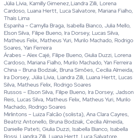
Júlia Lívia, Kamilly Gimenez,Liandra Zilli, Lorena
Cardoso, Luana Hertt, Luca Salvatore, Mariana Fialho,
Thaís Lima
Espanha – Camylla Braga, Isabella Bianco, Julia Mello,
Elson Silva, Filipe Bueno, Ira Dorsey, Lucas Silva,
Matheus Felix, Matheus Yuri, Murilo Machado, Rodrigo
Soares, Yan Ferreira
Árabes – Alex Cajé, Filipe Bueno, Giulia Duzzi, Lorena
Cardoso, Mariana Fialho, Murilo Machado, Yan Ferreira
China – Bruna Bodziak, Bruna Simões, Cecília Almeida,
Ira Dorsey, Júlia Lívia, Liandra Zilli, Luana Hertt, Lucas
Silva, Matheus Felix, Rodrigo Soares
Russos – Elson Silva, Filipe Bueno, Ira Dorsey, Jadson
Reis, Lucas Silva, Matheus Felix, Matheus Yuri, Murilo
Machado, Rodrigo Soares
Mirlintons – Luiza Falcão (solista), Ana Clara Cayres,
Beatriz Antonello, Bruna Bodziak, Cecília Almeida,
Danielle Pateti, Giulia Duzzi, Isabella Bianco, Isabella
Rossi, Liandra Zilli, Luana Hertt, Luca Salvatore,