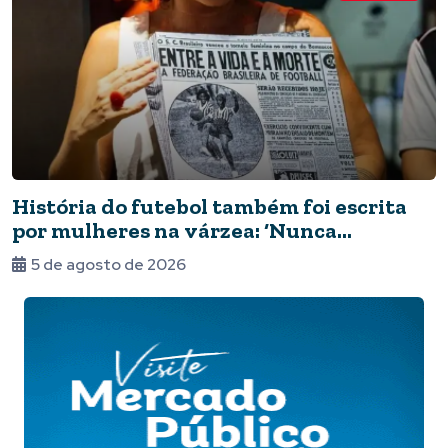
História do futebol também foi escrita
por mulheres na várzea: ‘Nunca
deixaram de jogar’
5 de agosto de 2026