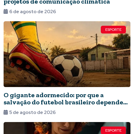
projetos de comunicação climática
6 de agosto de 2026
ESPORTE
O gigante adormecido: por que a
salvação do futebol brasileiro depende
do Estado e da periferia
5 de agosto de 2026
ESPORTE