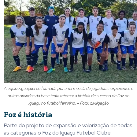
A equipe iguaçuense formada por uma mescla de jogadoras experientes e
outras oriundas da base tenta retomar a história de sucesso de Foz do
Iguaçu no futebol feminino. – Foto: divulgação
Foz é história
Parte do projeto de expansão e valorização de todas
as categorias o Foz do Iguaçu Futebol Clube,