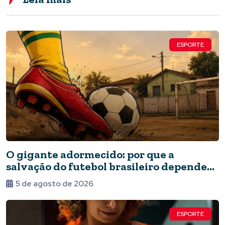
ESPORTE
O gigante adormecido: por que a
salvação do futebol brasileiro depende
do Estado e da periferia
5 de agosto de 2026
ESPORTE