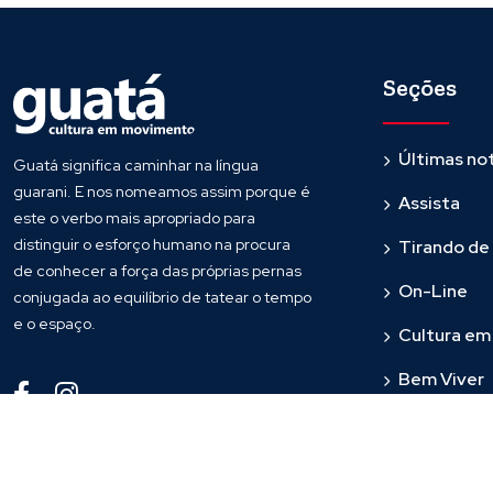
Seções
Últimas not
Guatá significa caminhar na língua
guarani. E nos nomeamos assim porque é
Assista
este o verbo mais apropriado para
distinguir o esforço humano na procura
Tirando de
de conhecer a força das próprias pernas
On-Line
conjugada ao equilíbrio de tatear o tempo
e o espaço.
Cultura e
Bem Viver
Fronteira