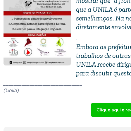
mostrar que “a fron
que a UNILA é parte
semelhanças. Na no
diretamente envolvi
.
Embora as prefeitur
trabalhos de outras
UNILA recebe dirige
para discutir quest
______________________________
(Unila)
Clique aqui e r