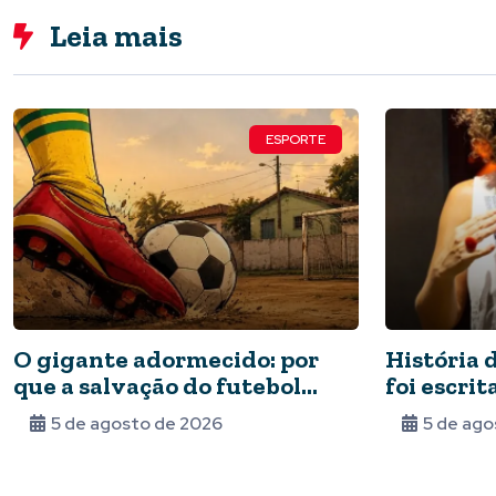
Leia mais
ESPORTE
O gigante adormecido: por
História 
que a salvação do futebol
foi escri
brasileiro depende do Estado
várzea: ‘
5 de agosto de 2026
5 de ago
e da periferia
jogar’