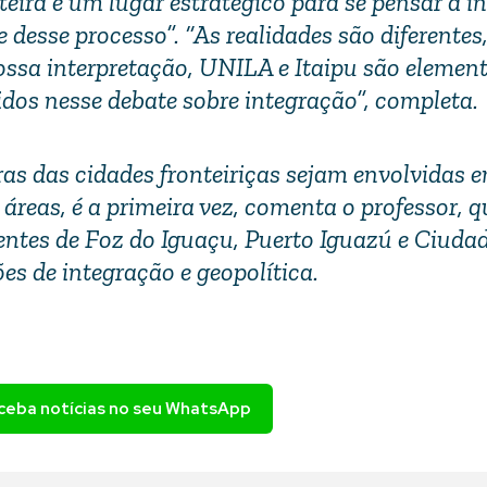
teira é um lugar estratégico para se pensar a i
 desse processo”. “As realidades são diferente
ssa interpretação, UNILA e Itaipu são elemen
dos nesse debate sobre integração”, completa.
as das cidades fronteiriças sejam envolvidas 
 áreas, é a primeira vez, comenta o professor, q
ntes de Foz do Iguaçu, Puerto Iguazú e Ciudad
ões de integração e geopolítica.
eceba notícias no seu WhatsApp