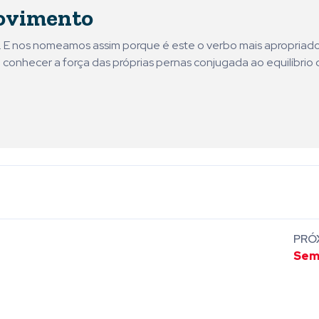
ovimento
ni. E nos nomeamos assim porque é este o verbo mais apropriad
 conhecer a força das próprias pernas conjugada ao equilíbrio 
PRÓ
Sem