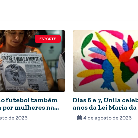
ESPORTE
do futebol também
Dias 6 e 7, Unila cele
ta por mulheres na
anos da Lei Maria da
Nunca deixaram de
com seminário
sto de 2026
4 de agosto de 2026