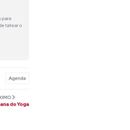
o para
de tatear o
Agenda
XIMO
ana do Yoga