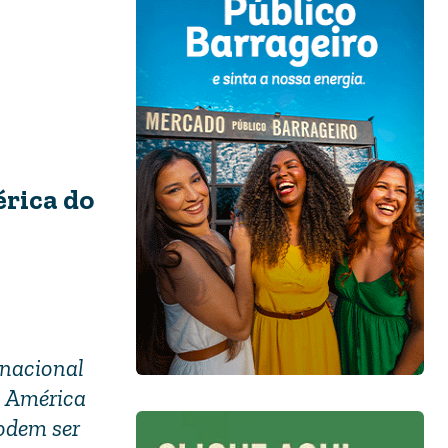
rica do
rnacional
a América
podem ser