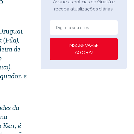
80
Assine as notícias da Guatá e
receba atualizações diárias.
 Uruguai,
(Fila),
INSCREVA-SE
eira de
AGORA!
o
uai).
quador, e
ades da
 na
 Kerr, é