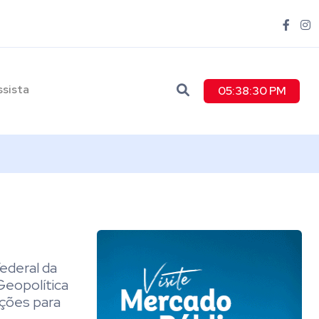
ssista
05:38:31 PM
ederal da
Geopolítica
ições para