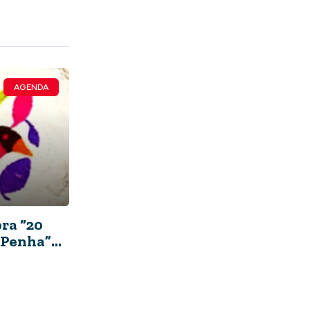
AGENDA
bra “20
 Penha”