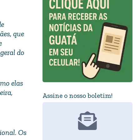
de
ães, que
e
-geral do
omo elas
eira,
Assine o nosso boletim!
ional. Os