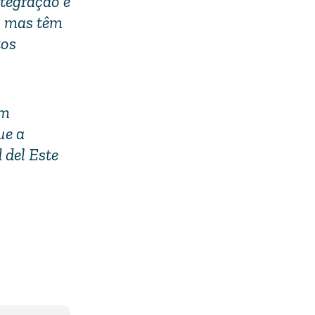
ntegração e
s, mas têm
tos
em
ue a
 del Este