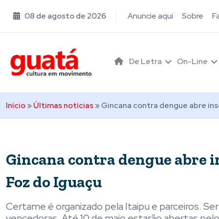
08 de agosto de 2026
Anuncie aqui
Sobre
F
De Letra
On-Line
Início
»
Últimas notícias
»
Gincana contra dengue abre insc
Gincana contra dengue abre in
Foz do Iguaçu
Certame é organizado pela Itaipu e parceiros. Ser
vencedoras. Até 10 de maio estarão abertas pelo 