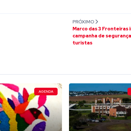
PRÓXIMO
Marco das 3 Fronteiras 
campanha de segurança
turistas
AGENDA