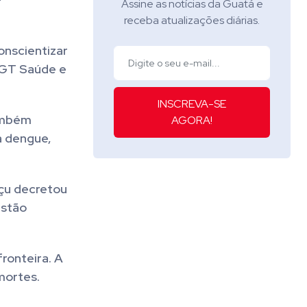
Assine as notícias da Guatá e
receba atualizações diárias.
onscientizar
o GT Saúde e
INSCREVA-SE
também
AGORA!
a dengue,
açu decretou
estão
ronteira. A
mortes.