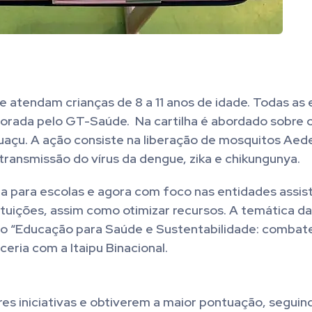
ue atendam crianças de 8 a 11 anos de idade. Todas as
aborada pelo GT-Saúde. Na cartilha é abordado sobre
uaçu. A ação consiste na liberação de mosquitos Aed
ransmissão do vírus da dengue, zika e chikungunya.
a para escolas e agora com foco nas entidades assist
tituições, assim como otimizar recursos. A temática d
eto “Educação para Saúde e Sustentabilidade: combat
eria com a Itaipu Binacional.
es iniciativas e obtiverem a maior pontuação, segui