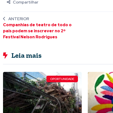
Compartilhar
ANTERIOR
Companhias de teatro de todo o
país podem se inscrever no 2º
Festival Nelson Rodrigues
Leia mais
OPORTUNIDADE