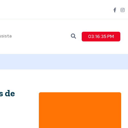
ssista
03:16:37 PM
s de