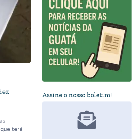
dez
Assine o nosso boletim!
as
 que terá
z