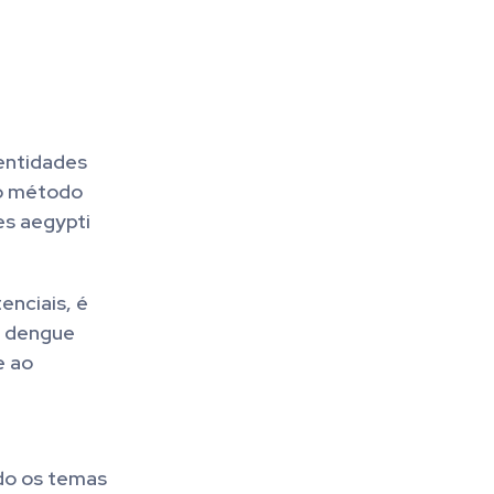
 entidades
 o método
es aegypti
enciais, é
a dengue
e ao
ndo os temas