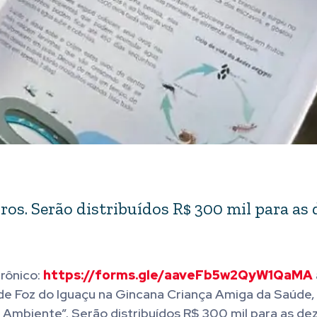
ros. Serão distribuídos R$ 300 mil para as 
trônico:
https://forms.gle/aaveFb5w2QyW1QaMA
 de Foz do Iguaçu na Gincana Criança Amiga da Saúde,
Ambiente”. Serão distribuídos R$ 300 mil para as de