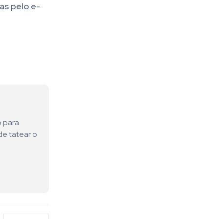
as pelo e-
o para
de tatear o