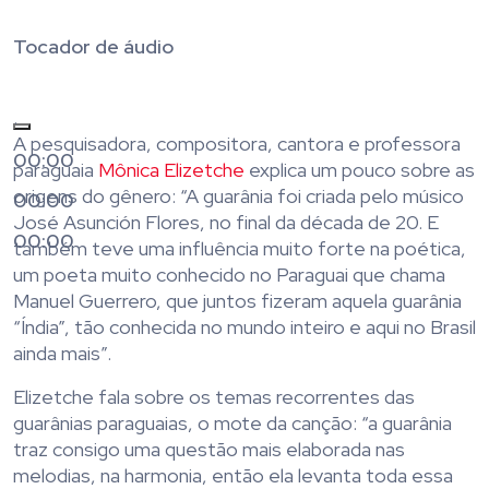
Tocador de áudio
.
A pesquisadora, compositora, cantora e professora
00:00
paraguaia
Mônica Elizetche
explica um pouco sobre as
origens do gênero: “A guarânia foi criada pelo músico
00:00
José Asunción Flores, no final da década de 20. E
00:00
também teve uma influência muito forte na poética,
um poeta muito conhecido no Paraguai que chama
Manuel Guerrero, que juntos fizeram aquela guarânia
“Índia”, tão conhecida no mundo inteiro e aqui no Brasil
ainda mais”.
Elizetche fala sobre os temas recorrentes das
guarânias paraguaias, o mote da canção: “a guarânia
traz consigo uma questão mais elaborada nas
melodias, na harmonia, então ela levanta toda essa