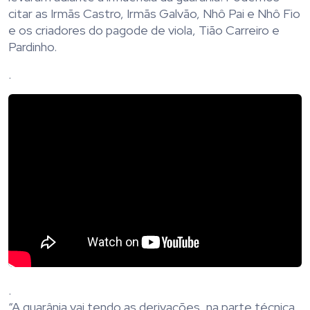
citar as Irmãs Castro, Irmãs Galvão, Nhô Pai e Nhô Fio
e os criadores do pagode de viola, Tião Carreiro e
Pardinho.
.
.
“A guarânia vai tendo as derivações, na parte técnica