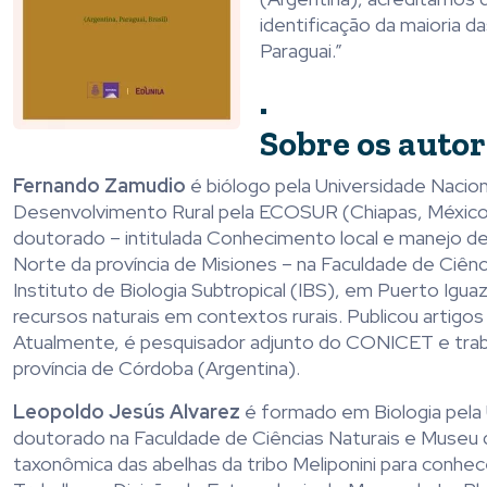
identificação
da
maioria
da
Paraguai.”
.
Sobre os auto
Fernando Zamudio
é biólogo pela Universi
da
de Nacio
Desenvolvimento Rural pela ECOSUR (Chiapas, México)
doutorado – intitula
da
Conhecimento local e manejo d
Norte
da
província de Misiones – na Facul
da
de de Ciênc
Instituto de Biologia Subtropical (IBS), em Puerto Igu
recursos naturais em contextos rurais. Publicou artigos
Atualmente, é pesquisador adjunto do CONICET e trabalh
província de Córdoba (Argentina).
Leopoldo Jesús Alvarez
é formado em Biologia pela 
doutorado na Facul
da
de de Ciências Naturais e Museu
taxonômica
das
abelhas
da
tribo Meliponini para conhece