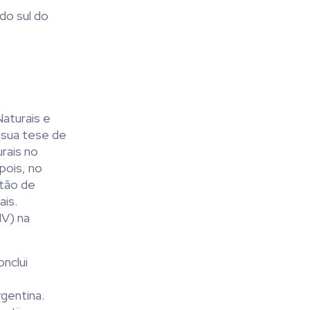
 do sul do
aturais e
 sua tese de
urais no
pois, no
stão de
ais.
IV) na
nclui
gentina.