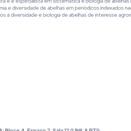
ta e é especialista em sistemática e biologia de
abelhas
ia e diversi
da
de de
abelhas
em periódicos indexados nac
os à diversi
da
de e biologia de
abelhas
de interesse agro
 Bloco 4, Espaço 2, Sala 12 (UNILA PTI)