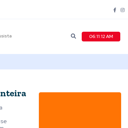
ssista
06:11:14 AM
onteira
a
 se