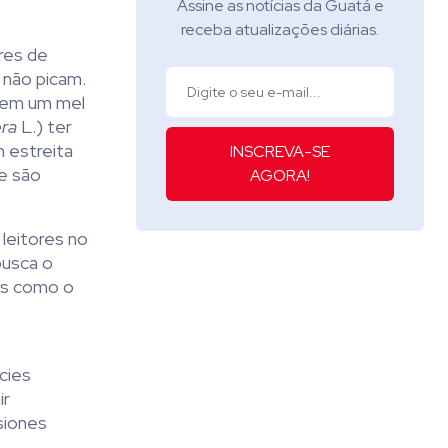
Assine as notícias da Guatá e
receba atualizações diárias.
res de
, não picam.
rem um mel
era
L.) ter
 estreita
INSCREVA-SE
e são
AGORA!
 leitores no
busca o
is como o
cies
ir
siones