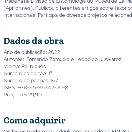
Trabalha na Divisão de Entomologia do Museu de La Pla
(Apiformes). Publicou diferentes artigos sobre taxonom
internacionais. Participa de diversos projetos relacionad
.
Da
dos
da
obra
Ano de publicação: 2022
Autores: Fernando Zamudio e Leopoldo J. Alvarez
Idioma: Português
Número
da
edição: 1ª
Número de páginas: 167
ISBN: 978-65-86342-20-8
Preço: R$ 29,90
.
Como adquirir
Os livros podem ser adquiridos na sede
da
EDUNILA: