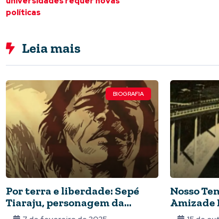
universidades requer novas
políticas
Leia mais
BIOGRAFIA
Por terra e liberdade: Sepé
Nosso Tem
Tiaraju, personagem da
Amizade 
história da luta dos
lembrada 