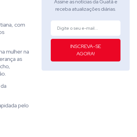
Assine as notícias da Guatá e
receba atualizações diárias.
tiana, com
os
INSCREVA-SE
ma mulher na
AGORA!
erança as
úcho,
ão.
 da
apidada pelo