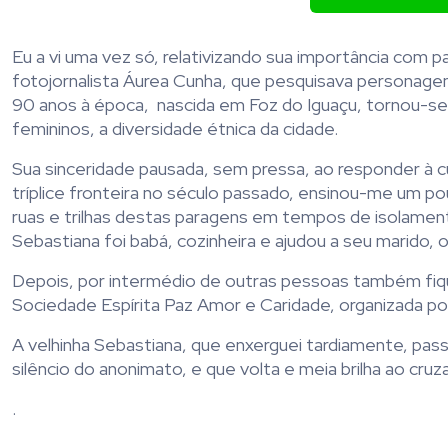
Eu a vi uma vez só, relativizando sua importância com 
fotojornalista Áurea Cunha, que pesquisava personage
90 anos à época, nascida em Foz do Iguaçu, tornou-se a
femininos, a diversidade étnica da cidade.
Sua sinceridade pausada, sem pressa, ao responder à c
tríplice fronteira no século passado, ensinou-me um 
ruas e trilhas destas paragens em tempos de isolamento
Sebastiana foi babá, cozinheira e ajudou a seu marido, 
Depois, por intermédio de outras pessoas também fiqu
Sociedade Espírita Paz Amor e Caridade, organizada po
A velhinha Sebastiana, que enxerguei tardiamente, pass
silêncio do anonimato, e que volta e meia brilha ao cru
.