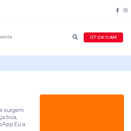
ssista
07:04:12 AM
que surgem
ça boa,
tsApp Eu a