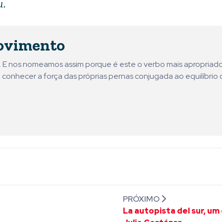
u.
ovimento
ni. E nos nomeamos assim porque é este o verbo mais apropriad
 conhecer a força das próprias pernas conjugada ao equilíbrio 
PRÓXIMO
La autopista del sur, um