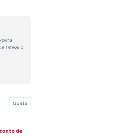
o para
de tatear o
Guatá
 conto de