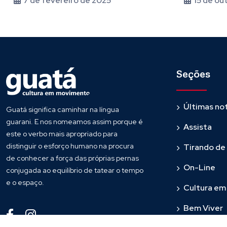
7 de fevereiro de 2025
15 de ou
brasileiros
Seções
Últimas not
Guatá significa caminhar na língua
guarani. E nos nomeamos assim porque é
Assista
este o verbo mais apropriado para
distinguir o esforço humano na procura
Tirando de
de conhecer a força das próprias pernas
On-Line
conjugada ao equilíbrio de tatear o tempo
e o espaço.
Cultura e
Bem Viver