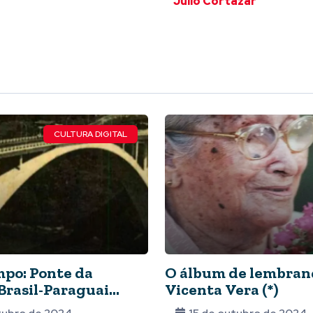
Julio Cortázar
CULTURA DIGITAL
po: Ponte da
O álbum de lembran
Brasil-Paraguai
Vicenta Vera (*)
na história