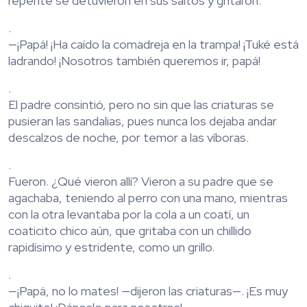
repente se detuvieron en sus saltos y gritaron:
.
—¡Papá! ¡Ha caído la comadreja en la trampa! ¡Tuké está
ladrando! ¡Nosotros también queremos ir, papá!
.
El padre consintió, pero no sin que las criaturas se
pusieran las sandalias, pues nunca los dejaba andar
descalzos de noche, por temor a las víboras.
.
Fueron. ¿Qué vieron allí? Vieron a su padre que se
agachaba, teniendo al perro con una mano, mientras
con la otra levantaba por la cola a un coatí, un
coaticito chico aún, que gritaba con un chillido
rapidísimo y estridente, como un grillo.
.
—¡Papá, no lo mates! —dijeron las criaturas—. ¡Es muy