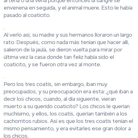
arteria o una vena porque entonces la sangre se
envenena en seguida, y el animal muere. Esto le había
pasado al coaticito.
.
Al verlo así, su madre y sus hermanos lloraron un largo
rato. Después, como nada más tenían que hacer allí,
salieron de la jaula, se dieron vuelta para mirar por
última vez la casa donde tan feliz había sido el
coaticito, y se fueron otra vez al monte.
.
Pero los tres coatís, sin embargo, iban muy
preocupados, y su preocupación era ésta: ¿qué iban a
decir los chicos, cuando, al día siguiente, vieran
muerto a su querido coaticito? Los chicos le querían
muchísimo, y ellos, los coatís, querían también a los
cachorritos rubios. Así es que los tres coatís tenían el
mismo pensamiento, y era evitarles ese gran dolor a
los chicos.