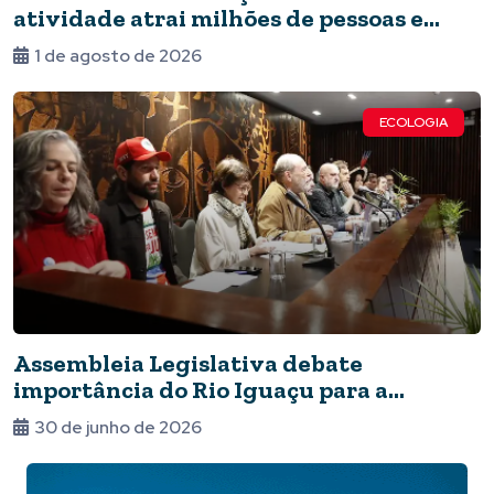
atividade atrai milhões de pessoas e
impulsiona a economia local e a ciência
1 de agosto de 2026
ECOLOGIA
Assembleia Legislativa debate
importância do Rio Iguaçu para a
sociedade paranaense
30 de junho de 2026