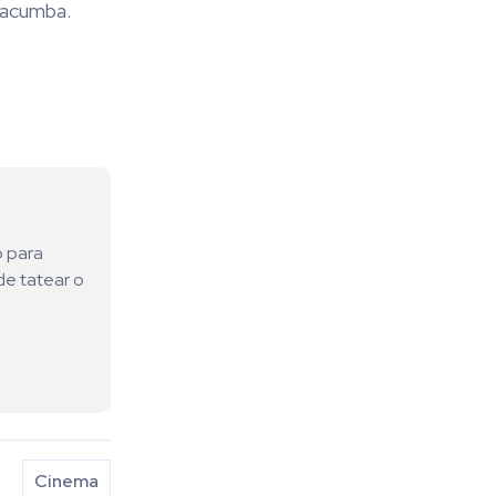
macumba.
o para
de tatear o
Cinema