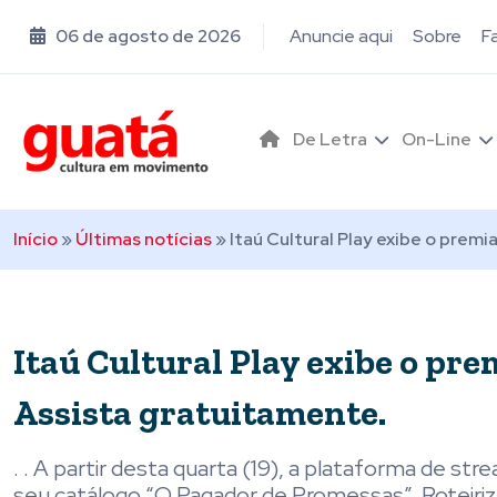
06 de agosto de 2026
Anuncie aqui
Sobre
F
De Letra
On-Line
Início
»
Últimas notícias
»
Itaú Cultural Play exibe o prem
Itaú Cultural Play exibe o pr
Assista gratuitamente.
. . A partir desta quarta (19), a plataforma de stre
seu catálogo “O Pagador de Promessas”. Roteiriz