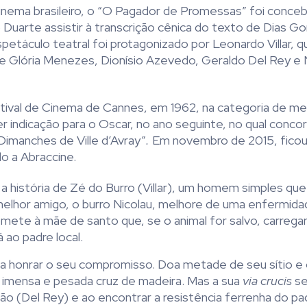
nema brasileiro, o “O Pagador de Promessas”
foi conceb
Duarte assistir à transcrição cênica do texto de Dias G
petáculo teatral foi protagonizado por Leonardo Villar, q
e Glória Menezes, Dionísio Azevedo, Geraldo Del Rey e
tival de Cinema de Cannes, em 1962, na categoria de mel
r indicação para o Oscar, no ano seguinte, no qual conc
Dimanches de Ville d’Avray”
.
Em novembro de 2015, fico
do a Abraccine.
 a história de Zé do Burro (Villar), um homem simples qu
elhor amigo, o burro Nicolau, melhore de uma enfermida
omete à mãe de santo que, se o animal for salvo, carrega
 ao padre local.
a honrar o seu compromisso. Doa metade de seu sítio e
 imensa e pesada cruz de madeira. Mas a sua
via crucis
se
ão (Del Rey) e ao encontrar a resistência ferrenha do p