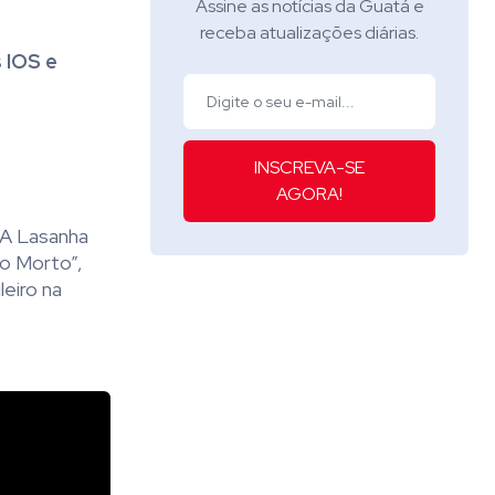
Assine as notícias da Guatá e
receba atualizações diárias.
 IOS e
INSCREVA-SE
AGORA!
A Lasanha
o Morto”
,
eiro na