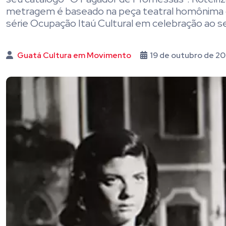
metragem é baseado na peça teatral homônima
série Ocupação Itaú Cultural em celebração ao s
Guatá Cultura em Movimento
19 de outubro de 2