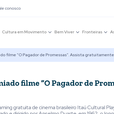
ale conosco
Cultura em Movimento
Bem Viver
Fronteiras
A
iado filme “O Pagador de Promessas”. Assista gratuitamente
emiado filme “O Pagador de Prom
aming gratuita de cinema brasileiro Itaú Cultural Pla
ado e dirigido por Anselmo Duarte, em 1962, o long