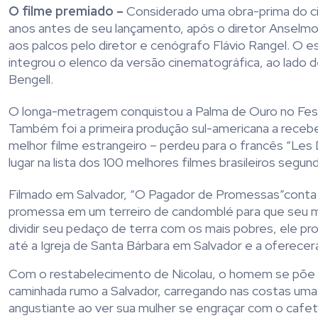
O filme premiado –
Considerado uma obra-prima do ci
anos antes de seu lançamento, após o diretor Anselmo 
aos palcos pelo diretor e cenógrafo Flávio Rangel. O es
integrou o elenco da versão cinematográfica, ao lado
d
Bengell.
O longa-metragem conquistou a
Palma de Ouro
no Fes
Também foi a primeira produção sul-americana a recebe
melhor filme estrangeiro – perdeu
para o
francês “
Les 
lugar na lista dos 100 melhores filmes brasileiros segun
Filmado em Salvador, “O Pagador de Promessas”
conta
promessa em um terreiro de candomblé para que seu m
dividir seu pedaço de terra com os mais pobres, ele pr
até a Igreja de Santa Bárbara em Salvador e a oferecerá
Com o restabelecimento de Nicolau, o homem se põe 
caminhada rumo a Salvador, carregando nas costas uma
angustiante ao ver sua mulher se engraçar com o cafet