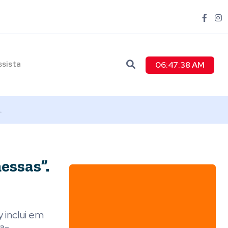
ssista
06:47:39 AM
.
essas”.
y inclui em
a-