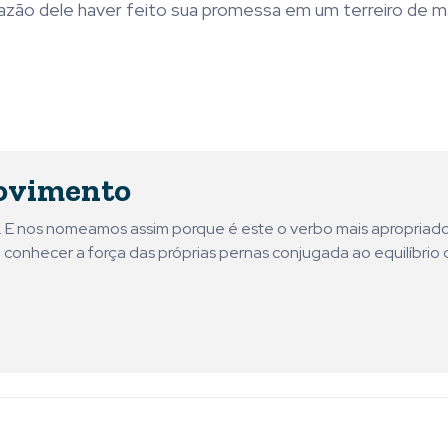
 razão dele haver feito sua promessa em um terreiro de 
ovimento
ni. E nos nomeamos assim porque é este o verbo mais apropriad
 conhecer a força das próprias pernas conjugada ao equilíbrio 