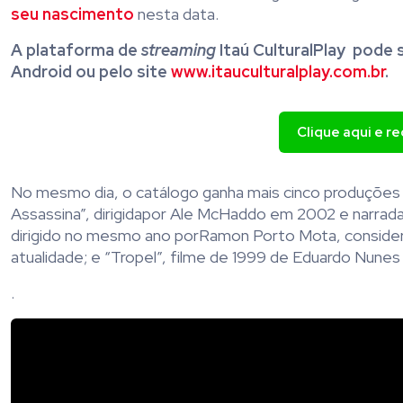
seu nascimento
nesta data.
A plataforma de
streaming
Itaú
Cultural
Play
pode s
Android ou pelo site
www.itauculturalplay.com.br
.
Clique aqui e r
No mesmo dia, o catálogo ganha mais cinco produçõe
Assassina”
, dirigida
por Ale McHaddo em 2002 e narrada 
dirigido no mesmo ano por
Ramon Porto Mota, considerad
atualidade; e “
Tropel”,
filme de 1999 de Eduardo Nunes
.