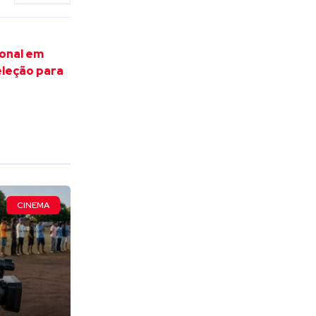
ional em
eleção para
CINEMA