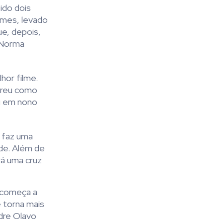
ido dois
omes, levado
ue, depois,
 Norma
hor filme.
orreu como
u em nono
e faz uma
de. Além de
rá uma cruz
 começa a
 torna mais
adre Olavo