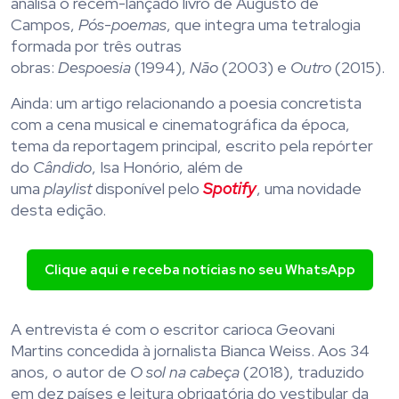
analisa o recém-lançado livro de Augusto de
Campos,
Pós-poemas
, que integra uma tetralogia
formada por três outras
obras:
Despoesia
(1994),
Não
(2003) e
Outro
(2015).
Ainda: um artigo relacionando a poesia concretista
com a cena musical e cinematográfica da época,
tema da reportagem principal, escrito pela repórter
do
Cândido
, Isa Honório, além de
uma
playlist
disponível pelo
Spotify
, uma novidade
desta edição.
Clique aqui e receba notícias no seu WhatsApp
A entrevista é com o escritor carioca Geovani
Martins concedida à jornalista Bianca Weiss. Aos 34
anos, o autor de
O sol na cabeça
(2018), traduzido
em dez países e leitura obrigatória do vestibular da