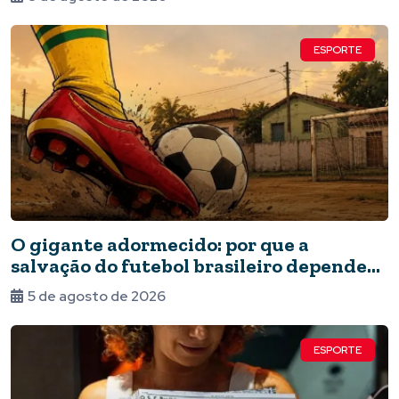
ESPORTE
O gigante adormecido: por que a
salvação do futebol brasileiro depende
do Estado e da periferia
5 de agosto de 2026
ESPORTE