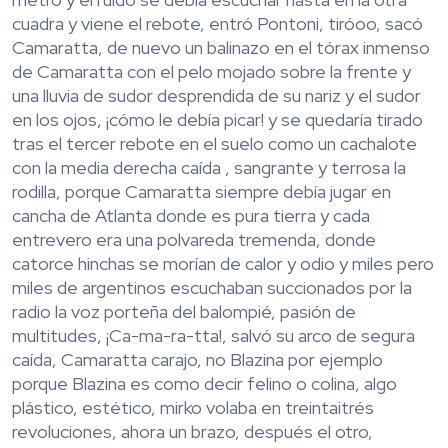
cuadra y viene el rebote, entró Pontoni, tiróoo, sacó
Camaratta, de nuevo un balinazo en el tórax inmenso
de Camaratta con el pelo mojado sobre la frente y
una lluvia de sudor desprendida de su nariz y el sudor
en los ojos, ¡cómo le debía picar! y se quedaría tirado
tras el tercer rebote en el suelo como un cachalote
con la media derecha caída , sangrante y terrosa la
rodilla, porque Camaratta siempre debía jugar en
cancha de Atlanta donde es pura tierra y cada
entrevero era una polvareda tremenda, donde
catorce hinchas se morían de calor y odio y miles pero
miles de argentinos escuchaban succionados por la
radio la voz porteña del balompié, pasión de
multitudes, ¡Ca-ma-ra-tta!, salvó su arco de segura
caída, Camaratta carajo, no Blazina por ejemplo
porque Blazina es como decir felino o colina, algo
plástico, estético, mirko volaba en treintaitrés
revoluciones, ahora un brazo, después el otro,