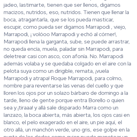
jadeo, lastimarte, tienen que ser llenos, digamos
macizos, nutridos, eso, nutridos. Tienen que llenar la
boca, atragantarla, que se los pueda masticar,
escupir, como pueda ser digamos Marrapodi , viejo,
Marrapodi, ¡ volóoo Marrapodi y echó al córner!,
Marrapodi llena la garganta, sube, se puede arrastrar,
no queda encía, muela, paladar sin Marrapodi, para
deletrear casi con asco, con afonía. No. Marrapodi
además volaba y se quedaba colgado en el aire con la
pelota suya como un dirigible, remata, ¡vuela
Marrapodi y atrapa! Roque Marrapodi, para colmo,
nombre para reventarse las venas del cuello y que
lloren los ojos por un solazo bárbaro de domingo a la
tarde, lleno de gente porque entra Borello o quien
sea y ¡tiraaa! y allá sale disparado Marra como un
lanzazo, la boca abierta, más abierta, los ojos casi en
blanco, el pelo exagerado en el aire, un pie aquí, el
otro allá, un manchón verde, uno gris, ese golpe en la
punta de los dedos como quien puede manotear un