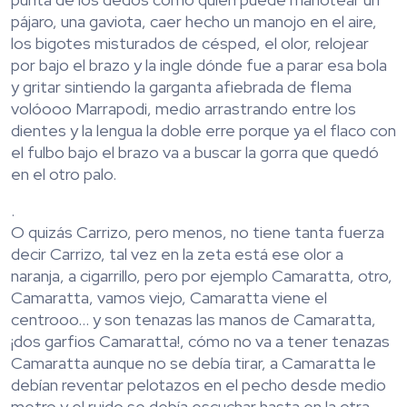
pájaro, una gaviota, caer hecho un manojo en el aire,
los bigotes misturados de césped, el olor, relojear
por bajo el brazo y la ingle dónde fue a parar esa bola
y gritar sintiendo la garganta afiebrada de flema
volóooo Marrapodi, medio arrastrando entre los
dientes y la lengua la doble erre porque ya el flaco con
el fulbo bajo el brazo va a buscar la gorra que quedó
en el otro palo.
.
O quizás Carrizo, pero menos, no tiene tanta fuerza
decir Carrizo, tal vez en la zeta está ese olor a
naranja, a cigarrillo, pero por ejemplo Camaratta, otro,
Camaratta, vamos viejo, Camaratta viene el
centrooo… y son tenazas las manos de Camaratta,
¡dos garfios Camaratta!, cómo no va a tener tenazas
Camaratta aunque no se debía tirar, a Camaratta le
debían reventar pelotazos en el pecho desde medio
metro y el ruido se debía escuchar hasta en la otra