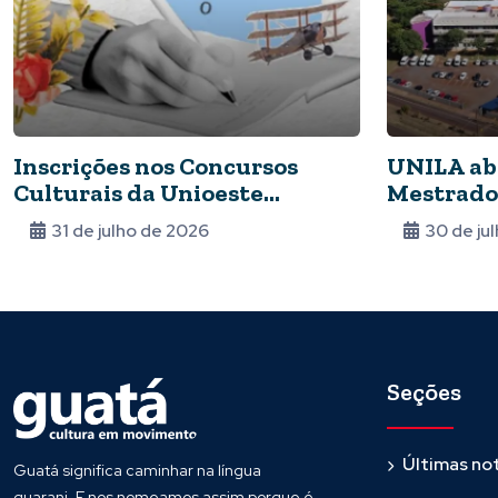
Inscrições nos Concursos
UNILA abr
Culturais da Unioeste
Mestrado
ganham novo prazo
Internaci
31 de julho de 2026
30 de ju
Seções
Últimas not
Guatá significa caminhar na língua
guarani. E nos nomeamos assim porque é