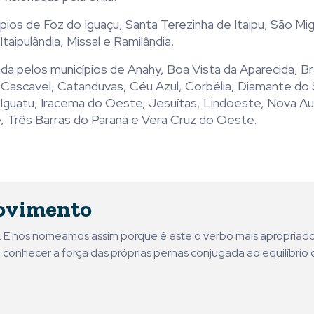
ios de Foz do Iguaçu, Santa Terezinha de Itaipu, São Mi
taipulândia, Missal e Ramilândia.
da pelos municípios de Anahy, Boa Vista da Aparecida, B
Cascavel, Catanduvas, Céu Azul, Corbélia, Diamante do 
Iguatu, Iracema do Oeste, Jesuítas, Lindoeste, Nova Au
, Três Barras do Paraná e Vera Cruz do Oeste.
ovimento
ni. E nos nomeamos assim porque é este o verbo mais apropriad
 conhecer a força das próprias pernas conjugada ao equilíbrio 