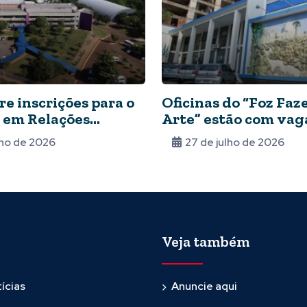
e inscrições para o
Oficinas do “Foz Fa
 em Relações
Arte” estão com vag
onais
abertas
lho de 2026
27 de julho de 2026
Veja também
ícias
Anuncie aqui