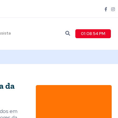
ssista
01:08:55 PM
a da
mados em
tores da