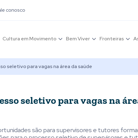
ale conosco
Cultura em Movimento
Bem Viver
Fronteiras
A
so seletivo para vagas na área da saúde
esso seletivo para vagas na áre
Oportunidades são para supervisores e tutores for
ições para o processo seletivo de supervisores e tu