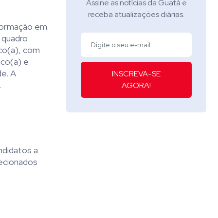
Assine as notícias da Guatá e
receba atualizações diárias.
 formação em
 quadro
ico(a), com
ico(a) e
e. A
INSCREVA-SE
.
AGORA!
andidatos a
lecionados