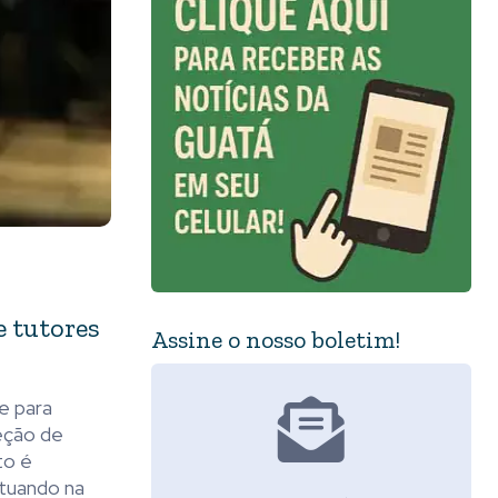
e tutores
Assine o nosso boletim!
e para
leção de
to é
atuando na