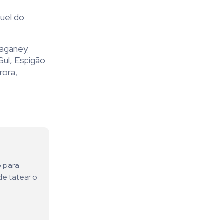
guel do
raganey,
Sul, Espigão
rora,
o para
de tatear o