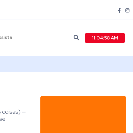
ssista
11:04:59 AM
 coisas) —
 se