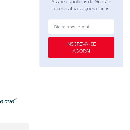
Assine as notícias da Guatá e
receba atualizações diárias.
INSCREVA-SE
AGORA!
e ave”