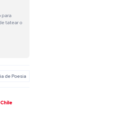
o para
de tatear o
a de Poesia
 Chile