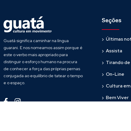
Seções
Últimas not
Guatá significa caminhar na língua
guarani. E nos nomeamos assim porque é
Assista
este o verbo mais apropriado para
distinguir o esforço humano na procura
Tirando de
de conhecer a força das próprias pernas
On-Line
conjugada ao equilíbrio de tatear o tempo
e o espaço.
Cultura e
Bem Viver
Fronteira