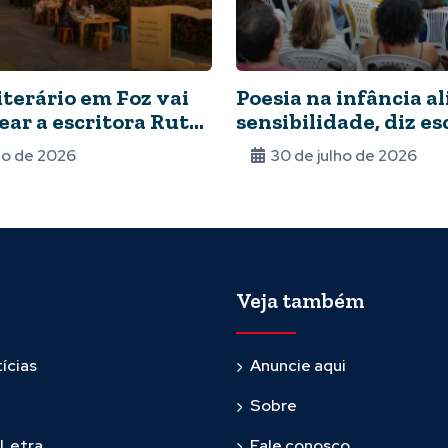
iterário em Foz vai
Poesia na infância a
ar a escritora Ruth
sensibilidade, diz es
lho de 2026
30 de julho de 2026
Veja também
ícias
Anuncie aqui
Sobre
 Letra
Fale conosco