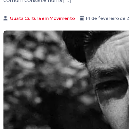
comum consiste numa […]
Guatá Cultura em Movimento
14 de fevereiro de 