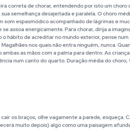
ra correta de chorar, entendendo por isto um choro 
m sua semelhança desajeitada e paralela. O choro méd
um som espasmódico acompanhado de lágrimas e muc
se assoa energicamente. Para chorar, dirija a imagin
do o hábito de acreditar no mundo exterior, pense num
e Magalhães nos quais não entra ninguém, nunca. Qua
do ambas as mãos com a palma para dentro. As crianç
ência num canto do quarto. Duração média do choro, 
 cair os braços, olhe vagamente a parede, esqueça. 
ontecerá muito depois) algo como uma paisagem afund