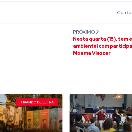
Contos
PRÓXIMO
Nesta quarta (15), tem 
ambiental com particip
Moema Viezzer
TIRANDO DE LETRA