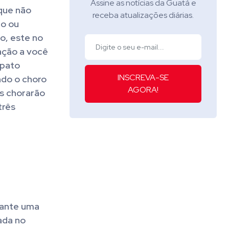
Assine as notícias da Guatá e
que não
receba atualizações diárias.
io ou
o, este no
ação a você
 pato
INSCREVA-SE
ndo o choro
AGORA!
as chorarão
três
Cante uma
ada no