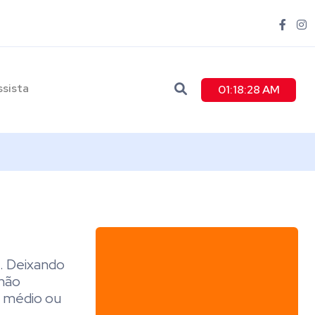
ssista
01:18:29 AM
 . Deixando
 não
o médio ou