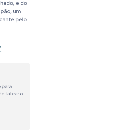
hado, e do
 pão, um
cante pelo
.
o para
de tatear o