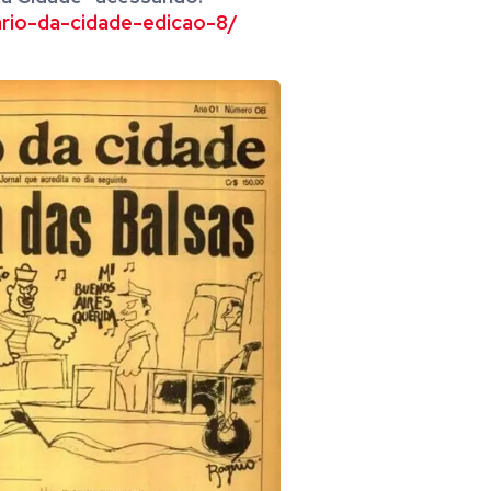
ario-da-cidade-edicao-8/