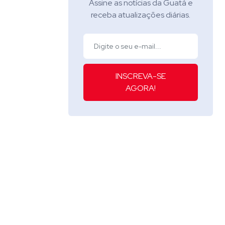
Assine as notícias da Guatá e
receba atualizações diárias.
INSCREVA-SE
AGORA!