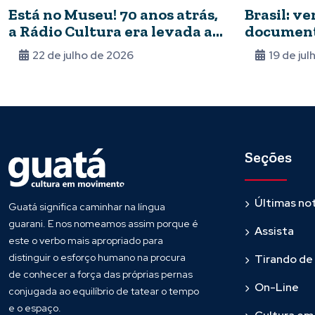
Está no Museu! 70 anos atrás,
Brasil: ve
a Rádio Cultura era levada ao
document
ar
preocupa
22 de julho de 2026
19 de ju
Seções
Últimas not
Guatá significa caminhar na língua
guarani. E nos nomeamos assim porque é
Assista
este o verbo mais apropriado para
distinguir o esforço humano na procura
Tirando de
de conhecer a força das próprias pernas
On-Line
conjugada ao equilíbrio de tatear o tempo
e o espaço.