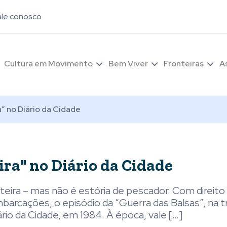
ale conosco
Cultura em Movimento
Bem Viver
Fronteiras
A
a” no Diário da Cidade
ira" no Diário da Cidade
nteira – mas não é estória de pescador. Com direito
rcações, o episódio da “Guerra das Balsas”, na t
iário da Cidade, em 1984. À época, vale […]