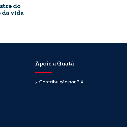
stre do
 da vida
Apoie a Guatá
Contribuição por PIX