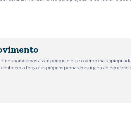
ovimento
ni. E nos nomeamos assim porque é este o verbo mais apropriad
 conhecer a força das próprias pernas conjugada ao equilíbrio 