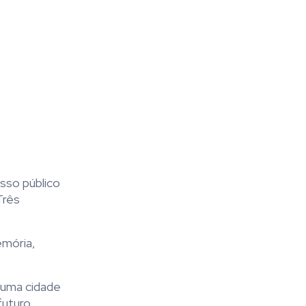
sso público
Três
emória,
 uma cidade
uturo.