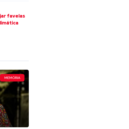
jar favelas
limática
MEMÓRIA