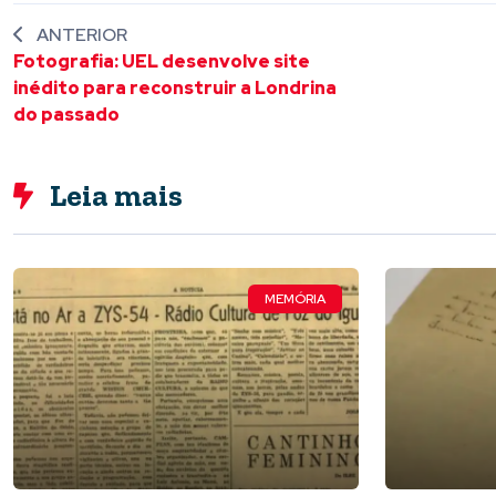
ANTERIOR
Fotografia: UEL desenvolve site
inédito para reconstruir a Londrina
do passado
Leia mais
MEMÓRIA