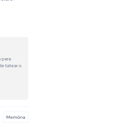
o para
de tatear o
Memória