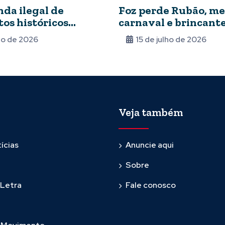
nda ilegal de
Foz perde Rubão, me
os históricos
carnaval e brincante
 Arquivo Nacional
lho de 2026
15 de julho de 2026
Veja também
ícias
Anuncie aqui
Sobre
 Letra
Fale conosco