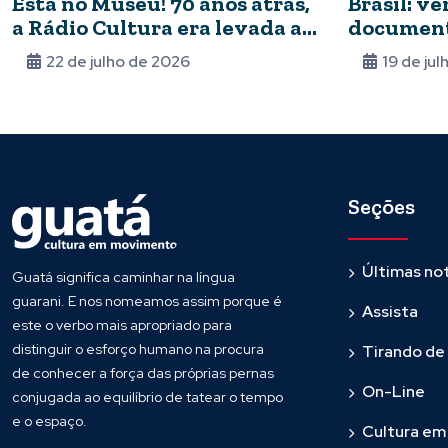
Está no Museu! 70 anos atrás,
Brasil: ve
a Rádio Cultura era levada ao
document
ar
preocupa
22 de julho de 2026
19 de ju
Seções
Últimas not
Guatá significa caminhar na língua
guarani. E nos nomeamos assim porque é
Assista
este o verbo mais apropriado para
distinguir o esforço humano na procura
Tirando de
de conhecer a força das próprias pernas
On-Line
conjugada ao equilíbrio de tatear o tempo
e o espaço.
Cultura e