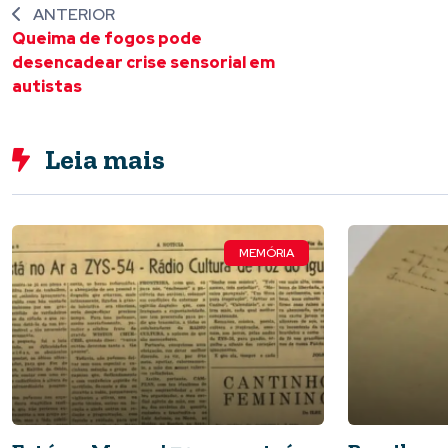
ANTERIOR
Queima de fogos pode
desencadear crise sensorial em
autistas
Leia mais
MEMÓRIA