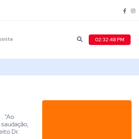
ssista
02:32:49 PM
. “Ao
l saudação,
ito Dr.