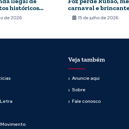
nda ilegal de
Foz perde Rubão, me
os históricos
carnaval e brincante
 Arquivo Nacional
lho de 2026
15 de julho de 2026
Veja também
ícias
Anuncie aqui
Sobre
 Letra
Fale conosco
m Movimento