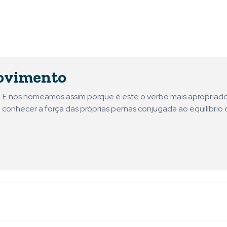
ovimento
ni. E nos nomeamos assim porque é este o verbo mais apropriad
 conhecer a força das próprias pernas conjugada ao equilíbrio 