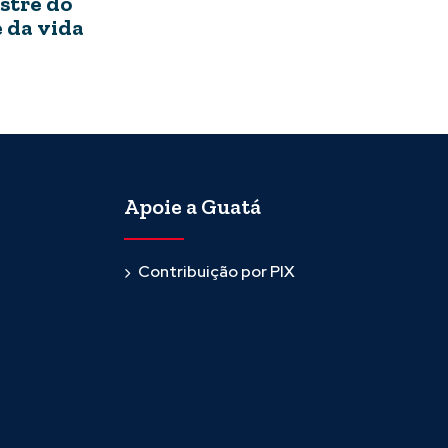
stre do
 da vida
Apoie a Guatá
Contribuição por PIX