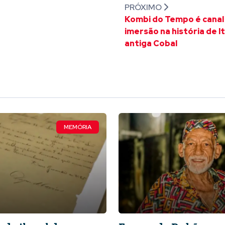
PRÓXIMO
Kombi do Tempo é canal
imersão na história de I
antiga Cobal
MEMÓRIA