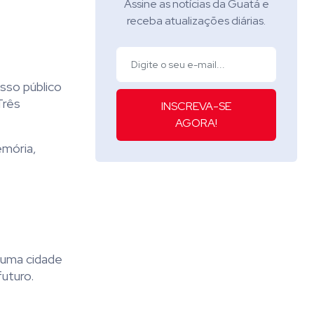
Assine as notícias da Guatá e
receba atualizações diárias.
sso público
Três
INSCREVA-SE
AGORA!
emória,
 uma cidade
uturo.