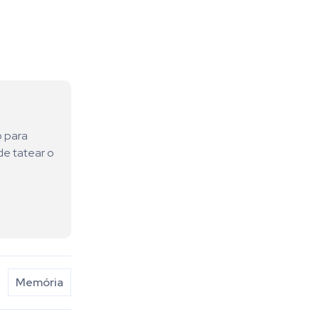
o para
de tatear o
Memória