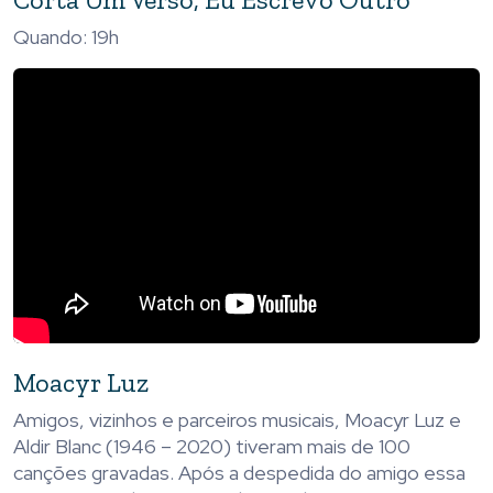
Quando: 19h
Moacyr Luz
Amigos, vizinhos e parceiros musicais, Moacyr Luz e
Aldir Blanc (1946 – 2020) tiveram mais de 100
canções gravadas. Após a despedida do amigo essa