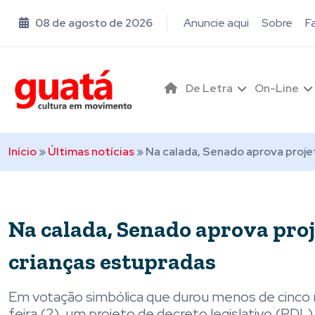
08 de agosto de 2026
Anuncie aqui
Sobre
F
De Letra
On-Line
Início
»
Últimas notícias
»
Na calada, Senado aprova projet
Na calada, Senado aprova proje
crianças estupradas
Em votação simbólica que durou menos de cinco m
feira (2), um projeto de decreto legislativo (PD