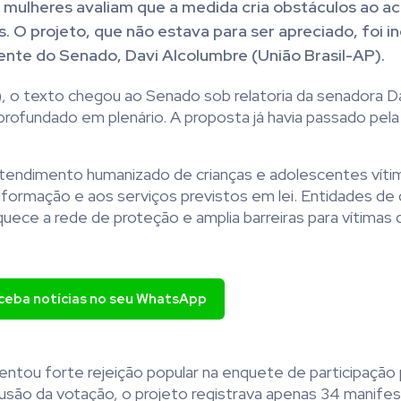
s mulheres avaliam que a medida cria obstáculos ao a
. O projeto, que não estava para ser apreciado, foi in
dente do Senado, Davi Alcolumbre (União Brasil-AP).
), o texto chegou ao Senado sob relatoria da senadora 
rofundado em plenário. A proposta já havia passado pel
 atendimento humanizado de crianças e adolescentes víti
informação e aos serviços previstos em lei. Entidades de 
ce a rede de proteção e amplia barreiras para vítimas 
eceba notícias no seu WhatsApp
ntou forte rejeição popular na enquete de participação 
clusão da votação, o projeto registrava apenas 34 manif