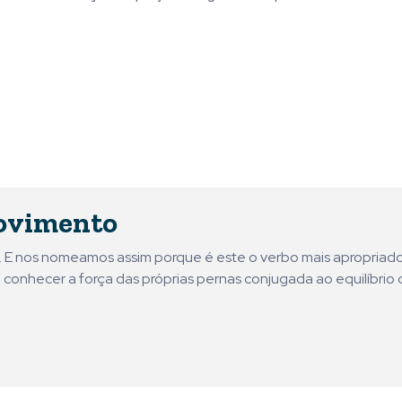
ovimento
ni. E nos nomeamos assim porque é este o verbo mais apropriad
 conhecer a força das próprias pernas conjugada ao equilíbrio 