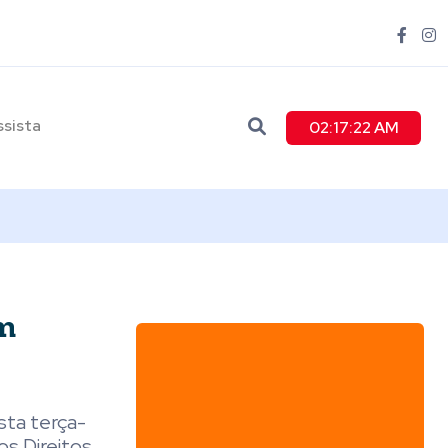
ssista
02:17:23 AM
em
sta terça-
os Direitos