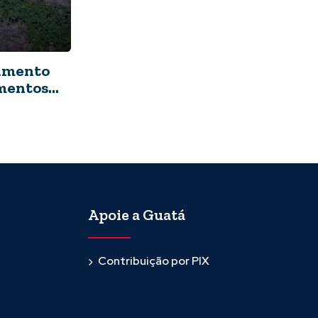
amento
mentos
ço
Apoie a Guatá
Contribuição por PIX