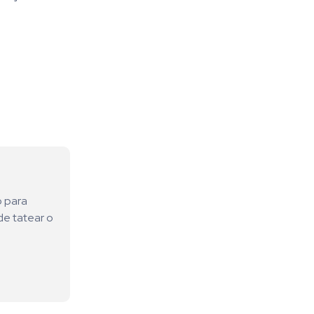
o para
de tatear o