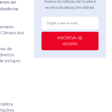
Assine as notícias da Guatá e
cesso ao
receba atualizações diárias.
cluído na
Damares
a Câmara dos
INSCREVA-SE
AGORA!
mas de
direitos
de estupro
pública
estações