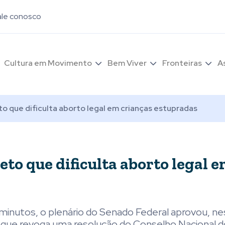
ale conosco
Cultura em Movimento
Bem Viver
Fronteiras
A
o que dificulta aborto legal em crianças estupradas
to que dificulta aborto legal 
inutos, o plenário do Senado Federal aprovou, ne
L) que revoga uma resolução do Conselho Nacional d