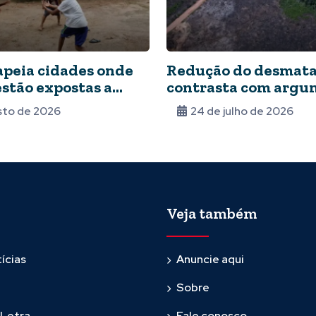
apeia cidades onde
Redução do desmat
estão expostas a
contrasta com argu
bientais
dos EUA para tarifa
sto de 2026
24 de julho de 2026
Veja também
ícias
Anuncie aqui
Sobre
 Letra
Fale conosco