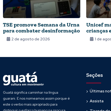
TSE promove Semana da Urna
Unicef m
para combater desinformação
crianças 
riscos am
2 de agosto de 2026
1 de ago
Seções
Últimas not
Guatá significa caminhar na língua
guarani. E nos nomeamos assim porque é
Assista
este o verbo mais apropriado para
distinguir o esforço humano na procura
Tirando de