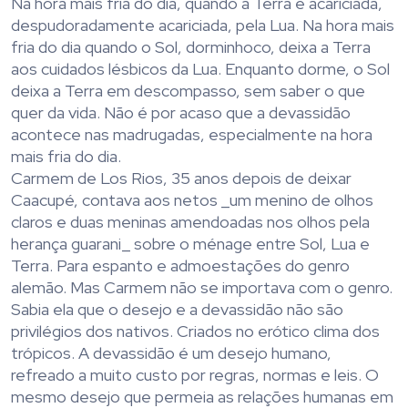
Na hora mais fria do dia, quando a Terra é acariciada,
despudoradamente acariciada, pela Lua. Na hora mais
fria do dia quando o Sol, dorminhoco, deixa a Terra
aos cuidados lésbicos da Lua. Enquanto dorme, o Sol
deixa a Terra em descompasso, sem saber o que
quer da vida. Não é por acaso que a devassidão
acontece nas madrugadas, especialmente na hora
mais fria do dia.
Carmem de Los Rios, 35 anos depois de deixar
Caacupé, contava aos netos _um menino de olhos
claros e duas meninas amendoadas nos olhos pela
herança guarani_ sobre o ménage entre Sol, Lua e
Terra. Para espanto e admoestações do genro
alemão. Mas Carmem não se importava com o genro.
Sabia ela que o desejo e a devassidão não são
privilégios dos nativos. Criados no erótico clima dos
trópicos. A devassidão é um desejo humano,
refreado a muito custo por regras, normas e leis. O
mesmo desejo que permeia as relações humanas em