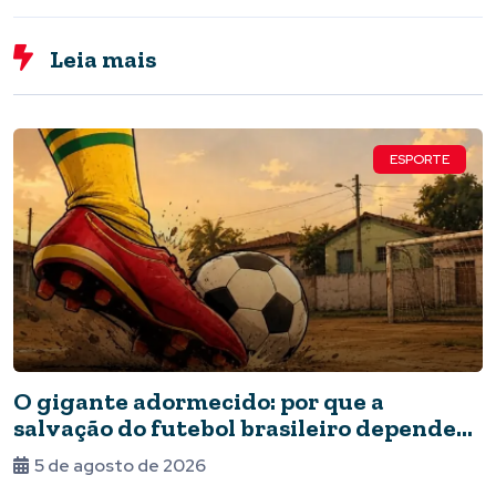
Leia mais
ESPORTE
O gigante adormecido: por que a
salvação do futebol brasileiro depende
do Estado e da periferia
5 de agosto de 2026