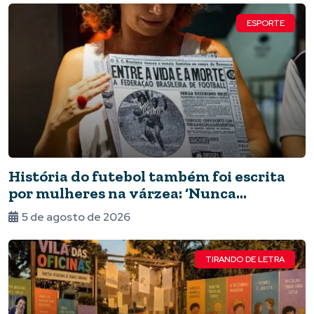
ESPORTE
História do futebol também foi escrita
por mulheres na várzea: ‘Nunca
deixaram de jogar’
5 de agosto de 2026
TIRANDO DE LETRA