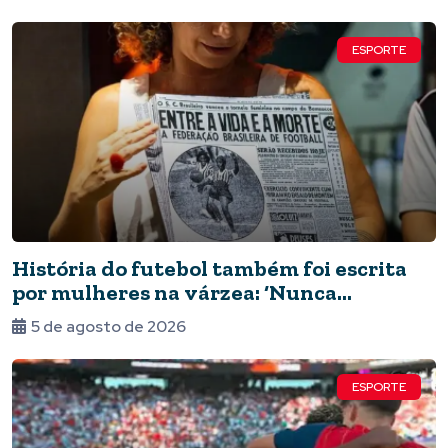
ESPORTE
História do futebol também foi escrita
por mulheres na várzea: ‘Nunca
deixaram de jogar’
5 de agosto de 2026
ESPORTE