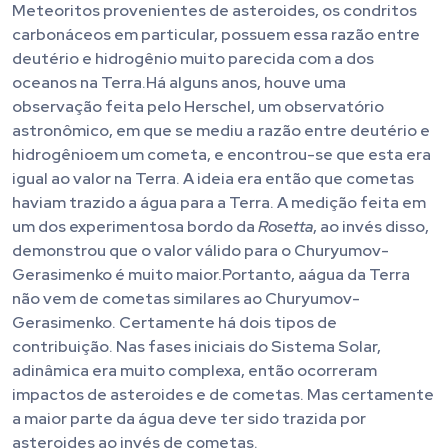
Meteoritos provenientes de asteroides, os condritos
carbonáceos em particular, possuem essa razão entre
deutério e hidrogênio muito parecida com a dos
oceanos na Terra.Há alguns anos, houve uma
observação feita pelo Herschel, um observatório
astronômico, em que se mediu a razão entre deutério e
hidrogênioem um cometa, e encontrou-se que esta era
igual ao valor na Terra. A ideia era então que cometas
haviam trazido a água para a Terra. A medição feita em
um dos experimentosa bordo da
Rosetta
, ao invés disso,
demonstrou que o valor válido para o Churyumov-
Gerasimenko é muito maior.Portanto, aágua da Terra
não vem de cometas similares ao Churyumov-
Gerasimenko. Certamente há dois tipos de
contribuição. Nas fases iniciais do Sistema Solar,
adinâmica era muito complexa, então ocorreram
impactos de asteroides e de cometas. Mas certamente
a maior parte da água deve ter sido trazida por
asteroides ao invés de cometas.