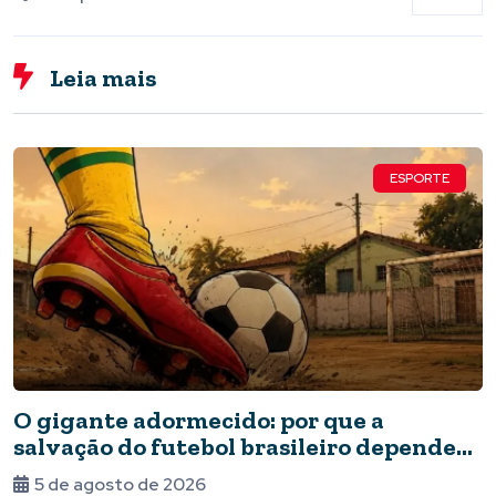
Leia mais
ESPORTE
O gigante adormecido: por que a
salvação do futebol brasileiro depende
do Estado e da periferia
5 de agosto de 2026